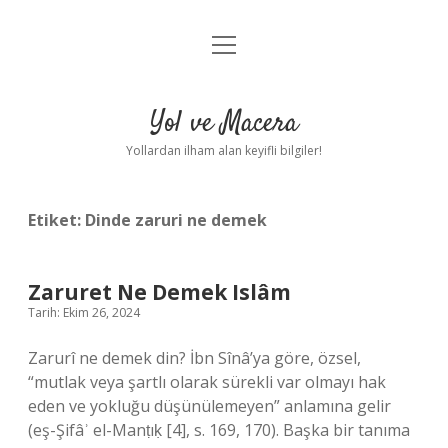
menüyü
Anasayfa
aç
Gizlilik Politikası
Yol ve Macera
Yasal Uyarı
Yollardan ilham alan keyifli bilgiler!
Hakkımızda
Etiket:
Dinde zaruri ne demek
Zaruret Ne Demek Islâm
Tarih: Ekim 26, 2024
Zarurî ne demek din? İbn Sînâ’ya göre, özsel,
“mutlak veya şartlı olarak sürekli var olmayı hak
eden ve yokluğu düşünülemeyen” anlamına gelir
(eş-Şifâʾ el-Manṭıḳ [4], s. 169, 170). Başka bir tanıma