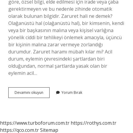
göre, özsel bilgi, elde edilmesi için irade veya çaba
gerektirmeyen ve bu nedenle zihinde otomatik
olarak bulunan bilgidir. Zaruret hali ne demek?
Olağanüstü hal (olağanüstü hal), bir kimsenin, kendi
veya bir başkasının malına veya kişisel varlığına
yönelik ciddi bir tehlikeyi önlemek amacıyla, üçüncü
bir kişinin malına zarar vermeye zorlandığı
durumdur. Zaruret haramı mübah kılar mı? Acil
durum, eylemin çevresindeki şartlardan biri
olduğundan, normal şartlarda yasak olan bir
eylemin acil…
Zaruret
Devamını okuyun
Yorum Bırak
Ne
Demek
Islâm
https://www.turboforum.com.tr
https://rothys.com.tr
https://qco.com.tr
Sitemap