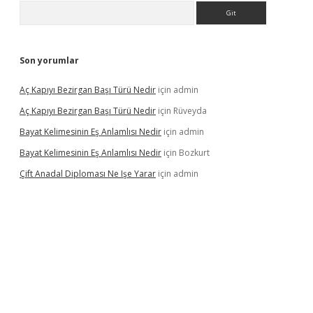
Arama
Son yorumlar
Aç Kapıyı Bezirgan Başı Türü Nedir
için
admin
Aç Kapıyı Bezirgan Başı Türü Nedir
için
Rüveyda
Bayat Kelimesinin Eş Anlamlısı Nedir
için
admin
Bayat Kelimesinin Eş Anlamlısı Nedir
için
Bozkurt
Çift Anadal Diploması Ne Işe Yarar
için
admin
sino
betexper güncel giriş