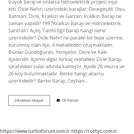
büyük baraj ve onlarca hidroelektrik projesi inşa
etti. Dicle Nehri üzerindeki barajlar; Devegeçidi, Ilısu,
Batman, Dicle, Kralkızı ve Garzan. Kralkızı Barajı ne
zaman yapıldı? 1997Kralkızı Barajı ve Hidroelektrik
Santrali / Açılış Tarihi Eğil Barajı hangi nehir
üzerindedir? Dicle Nehri’ne paralel bir tepe üzerine
kurulmuş olan ilçe, 4 mahalleden oluşmaktadır.
Bunlar Gündoğuran, Yenişehir, Dere ve Kale
ilçeleridir. İlçenin diğer birkaç mahallesi Dicle Barajı
tarafından sular altında kalmıştır. İlçede 20 mezra ve
26 köy bulunmaktadır. Berke hangi akarsu
üzerindedir? Berke Barajı, Ceyhan…
Kral
Devamını okuyun
10 Yorum
Kızı
Barajı
Hangi
Akarsu
Üzerindedir
https://www.turboforum.com.tr
https://rothys.com.tr