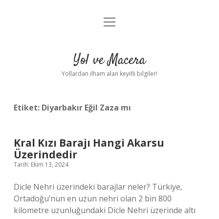
menüyü
Anasayfa
aç
Gizlilik Politikası
Yol ve Macera
Yasal Uyarı
Yollardan ilham alan keyifli bilgiler!
Hakkımızda
Etiket:
Diyarbakır Eğil Zaza mı
Kral Kızı Barajı Hangi Akarsu
Üzerindedir
Tarih: Ekim 13, 2024
Dicle Nehri üzerindeki barajlar neler? Türkiye,
Ortadoğu’nun en uzun nehri olan 2 bin 800
kilometre uzunluğundaki Dicle Nehri üzerinde altı