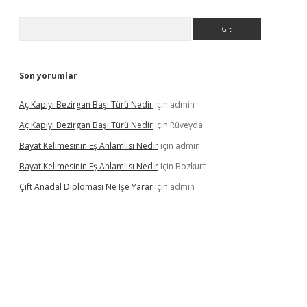
Arama
Son yorumlar
Aç Kapıyı Bezirgan Başı Türü Nedir
için
admin
Aç Kapıyı Bezirgan Başı Türü Nedir
için
Rüveyda
Bayat Kelimesinin Eş Anlamlısı Nedir
için
admin
Bayat Kelimesinin Eş Anlamlısı Nedir
için
Bozkurt
Çift Anadal Diploması Ne Işe Yarar
için
admin
.casino
betexper güncel giriş