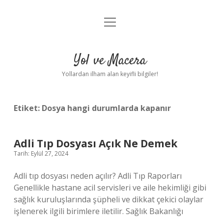
menüyü
Anasayfa
aç
Gizlilik Politikası
Yol ve Macera
Yasal Uyarı
Yollardan ilham alan keyifli bilgiler!
Hakkımızda
Etiket:
Dosya hangi durumlarda kapanır
Adli Tıp Dosyası Açık Ne Demek
Tarih: Eylül 27, 2024
Adli tıp dosyası neden açılır? Adli Tıp Raporları
Genellikle hastane acil servisleri ve aile hekimliği gibi
sağlık kuruluşlarında şüpheli ve dikkat çekici olaylar
işlenerek ilgili birimlere iletilir. Sağlık Bakanlığı