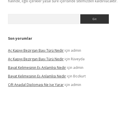
halinde, ilgili içerikler yasal süre içerisinde sitemizden kaldırılacaktır.
Arama
Son yorumlar
Aç Kapıyı Bezirgan Başı Türü Nedir
için
admin
Aç Kapıyı Bezirgan Başı Türü Nedir
için
Rüveyda
Bayat Kelimesinin Eş Anlamlısı Nedir
için
admin
Bayat Kelimesinin Eş Anlamlısı Nedir
için
Bozkurt
Çift Anadal Diploması Ne Işe Yarar
için
admin