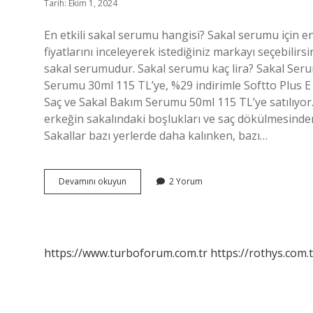
Tarih: Ekim 1, 2024
En etkili sakal serumu hangisi? Sakal serumu için en
fiyatlarını inceleyerek istediğiniz markayı seçebilir
sakal serumudur. Sakal serumu kaç lira? Sakal Seru
Serumu 30ml 115 TL’ye, %29 indirimle Softto Plus E 
Saç ve Sakal Bakım Serumu 50ml 115 TL’ye satılıyor.
erkeğin sakalındaki boşlukları ve saç dökülmesind
Sakallar bazı yerlerde daha kalınken, bazı…
Sakal
Devamını okuyun
2 Yorum
Serumu
Eczanede
Var
Mı
https://www.turboforum.com.tr
https://rothys.com.t