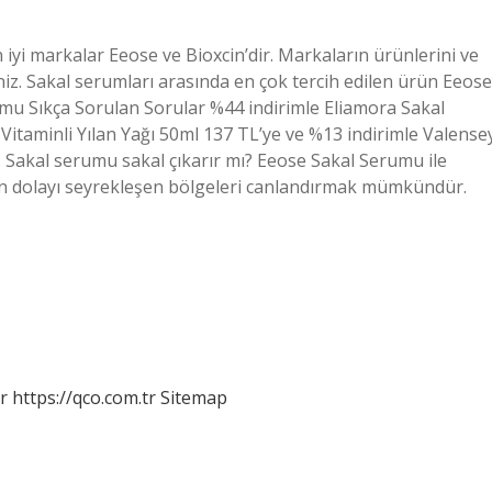
 iyi markalar Eeose ve Bioxcin’dir. Markaların ürünlerini ve
siniz. Sakal serumları arasında en çok tercih edilen ürün Eeose
mu Sıkça Sorulan Sorular %44 indirimle Eliamora Sakal
Vitaminli Yılan Yağı 50ml 137 TL’ye ve %13 indirimle Valense
 Sakal serumu sakal çıkarır mı? Eeose Sakal Serumu ile
en dolayı seyrekleşen bölgeleri canlandırmak mümkündür.
r
https://qco.com.tr
Sitemap