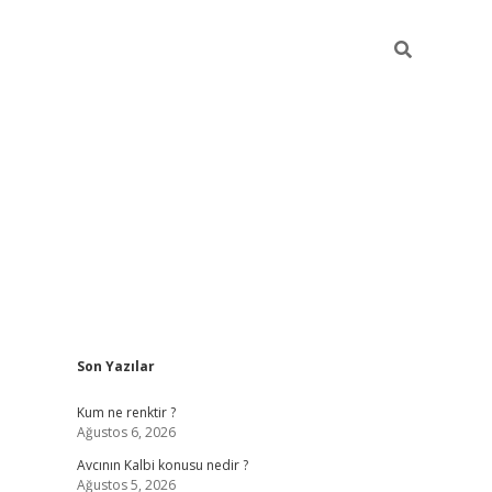
Sidebar
Son Yazılar
ilbet yeni giriş
betexpergiris.casino
betex
Kum ne renktir ?
Ağustos 6, 2026
Avcının Kalbi konusu nedir ?
Ağustos 5, 2026