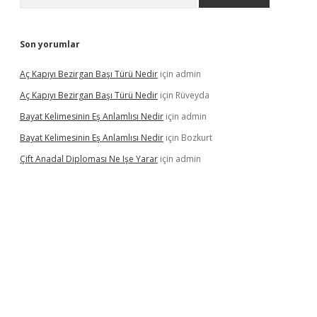
Son yorumlar
Aç Kapıyı Bezirgan Başı Türü Nedir
için
admin
Aç Kapıyı Bezirgan Başı Türü Nedir
için
Rüveyda
Bayat Kelimesinin Eş Anlamlısı Nedir
için
admin
Bayat Kelimesinin Eş Anlamlısı Nedir
için
Bozkurt
Çift Anadal Diploması Ne Işe Yarar
için
admin
asino
betexper güncel giriş