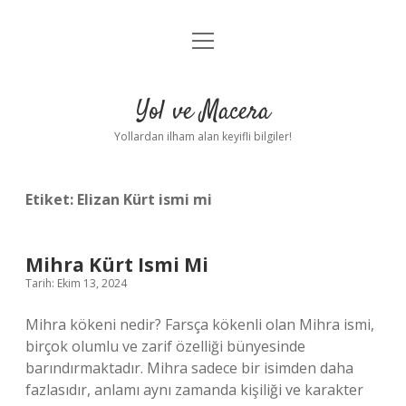
menüyü
Anasayfa
aç
Gizlilik Politikası
Yol ve Macera
Yasal Uyarı
Yollardan ilham alan keyifli bilgiler!
Hakkımızda
Etiket:
Elizan Kürt ismi mi
Mihra Kürt Ismi Mi
Tarih: Ekim 13, 2024
Mihra kökeni nedir? Farsça kökenli olan Mihra ismi,
birçok olumlu ve zarif özelliği bünyesinde
barındırmaktadır. Mihra sadece bir isimden daha
fazlasıdır, anlamı aynı zamanda kişiliği ve karakter