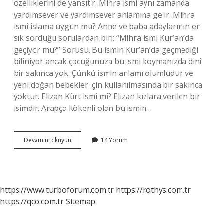
özelliklerini de yansıtır. Mihra ismi aynı zamanda
yardımsever ve yardımsever anlamına gelir. Mihra
ismi islama uygun mu? Anne ve baba adaylarının en
sık sorduğu sorulardan biri: “Mihra ismi Kur’an’da
geçiyor mu?” Sorusu. Bu ismin Kur’an’da geçmediği
biliniyor ancak çocuğunuza bu ismi koymanızda dini
bir sakınca yok. Çünkü ismin anlamı olumludur ve
yeni doğan bebekler için kullanılmasında bir sakınca
yoktur. Elizan Kürt ismi mi? Elizan kızlara verilen bir
isimdir. Arapça kökenli olan bu ismin…
Mihra
Devamını okuyun
14 Yorum
Kürt
Ismi
Mi
https://www.turboforum.com.tr
https://rothys.com.tr
https://qco.com.tr
Sitemap