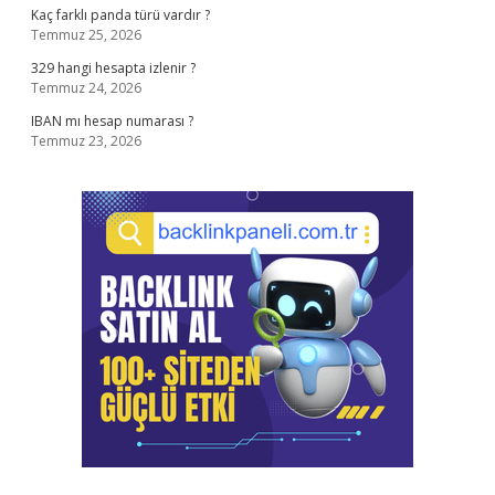
Kaç farklı panda türü vardır ?
Temmuz 25, 2026
329 hangi hesapta izlenir ?
Temmuz 24, 2026
IBAN mı hesap numarası ?
Temmuz 23, 2026