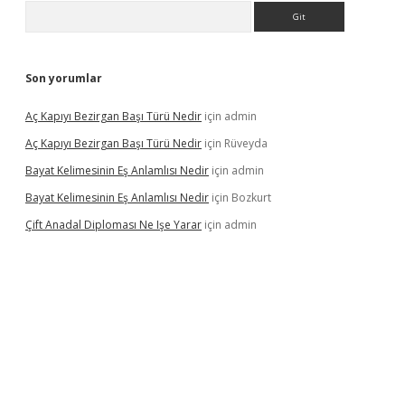
Arama
Son yorumlar
Aç Kapıyı Bezirgan Başı Türü Nedir
için
admin
Aç Kapıyı Bezirgan Başı Türü Nedir
için
Rüveyda
Bayat Kelimesinin Eş Anlamlısı Nedir
için
admin
Bayat Kelimesinin Eş Anlamlısı Nedir
için
Bozkurt
Çift Anadal Diploması Ne Işe Yarar
için
admin
sino
betexper güncel giriş