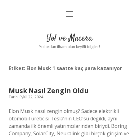
menüyü
Anasayfa
aç
Gizlilik Politikası
Yol ve Macera
Yasal Uyarı
Yollardan ilham alan keyifli bilgiler!
Hakkımızda
Etiket:
Elon Musk 1 saatte kaç para kazanıyor
Musk Nasıl Zengin Oldu
Tarih: Eylül 22, 2024
Elon Musk nasıl zengin olmuş? Sadece elektrikli
otomobil üreticisi Tesla’nın CEO’su değildi, aynı
zamanda ilk önemli yatırımcılarından biriydi. Boring
Company, SolarCity, Neuralink gibi birçok girişim ve