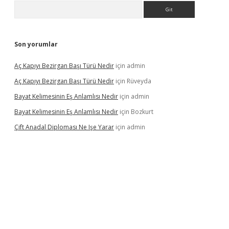
Arama
Son yorumlar
Aç Kapıyı Bezirgan Başı Türü Nedir
için
admin
Aç Kapıyı Bezirgan Başı Türü Nedir
için
Rüveyda
Bayat Kelimesinin Eş Anlamlısı Nedir
için
admin
Bayat Kelimesinin Eş Anlamlısı Nedir
için
Bozkurt
Çift Anadal Diploması Ne Işe Yarar
için
admin
sino
betexper güncel giriş