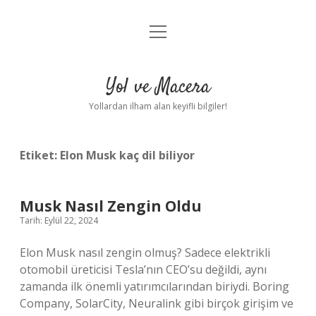
menüyü
Anasayfa
aç
Gizlilik Politikası
Yol ve Macera
Yasal Uyarı
Yollardan ilham alan keyifli bilgiler!
Hakkımızda
Etiket:
Elon Musk kaç dil biliyor
Musk Nasıl Zengin Oldu
Tarih: Eylül 22, 2024
Elon Musk nasıl zengin olmuş? Sadece elektrikli
otomobil üreticisi Tesla’nın CEO’su değildi, aynı
zamanda ilk önemli yatırımcılarından biriydi. Boring
Company, SolarCity, Neuralink gibi birçok girişim ve