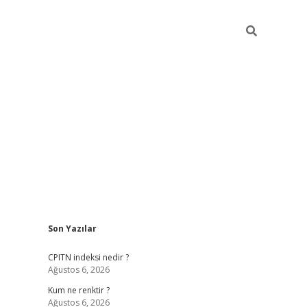
Sidebar
Son Yazılar
ilbet yeni giriş
betexpergiris.casino
betex
CPITN indeksi nedir ?
Ağustos 6, 2026
Kum ne renktir ?
Ağustos 6, 2026