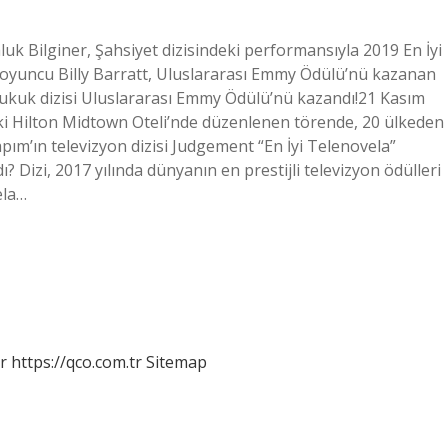
k Bilginer, Şahsiyet dizisindeki performansıyla 2019 En İyi
 oyuncu Billy Barratt, Uluslararası Emmy Ödülü’nü kazanan
 Hukuk dizisi Uluslararası Emmy Ödülü’nü kazandı!21 Kasım
aki Hilton Midtown Oteli’nde düzenlenen törende, 20 ülkeden
pım’ın televizyon dizisi Judgement “En İyi Telenovela”
 Dizi, 2017 yılında dünyanın en prestijli televizyon ödülleri
ela…
r
https://qco.com.tr
Sitemap