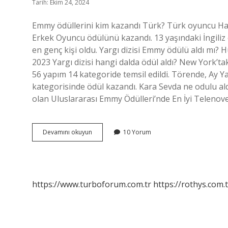
Tarih: Ekim 24, 2024
Emmy ödüllerini kim kazandı Türk? Türk oyuncu Halu
Erkek Oyuncu ödülünü kazandı. 13 yaşındaki İngiliz
en genç kişi oldu. Yargı dizisi Emmy ödülü aldı mı?
2023 Yargı dizisi hangi dalda ödül aldı? New York’t
56 yapım 14 kategoride temsil edildi. Törende, Ay Ya
kategorisinde ödül kazandı. Kara Sevda ne odulu aldı?
olan Uluslararası Emmy Ödülleri’nde En İyi Telenov
Hangi
Devamını okuyun
10 Yorum
Türk
Dizileri
Emmy
Ödülü
Aldı
https://www.turboforum.com.tr
https://rothys.com.t