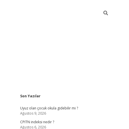
Sidebar
Son Yazılar
ilbet yeni giriş
betexpergiris.casino
bete
Uyuz olan çocuk okula gidebilir mi ?
Ağustos 9, 2026
CPITN indeksi nedir ?
Ağustos 6, 2026