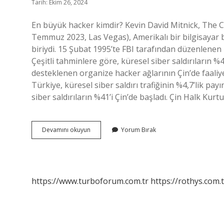
Tarih: Ekim 26, 2024
En büyük hacker kimdir? Kevin David Mitnick, The C
Temmuz 2023, Las Vegas), Amerikalı bir bilgisayar b
biriydi. 15 Şubat 1995’te FBI tarafından düzenlene
Çeşitli tahminlere göre, küresel siber saldırıların %
desteklenen organize hacker ağlarının Çin’de faaliy
Türkiye, küresel siber saldırı trafiğinin %4,7’lik p
siber saldırıların %41’i Çin’de başladı. Çin Halk Ku
En
Devamını okuyun
Yorum Bırak
Tehlikeli
Hacker
Kimdir
https://www.turboforum.com.tr
https://rothys.com.t