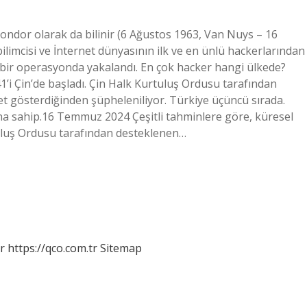
ondor olarak da bilinir (6 Ağustos 1963, Van Nuys – 16
ilimcisi ve İnternet dünyasının ilk ve en ünlü hackerlarından
n bir operasyonda yakalandı. En çok hacker hangi ülkede?
41’i Çin’de başladı. Çin Halk Kurtuluş Ordusu tarafından
et gösterdiğinden şüpheleniliyor. Türkiye üçüncü sırada.
ayına sahip.16 Temmuz 2024 Çeşitli tahminlere göre, küresel
rtuluş Ordusu tarafından desteklenen…
r
https://qco.com.tr
Sitemap