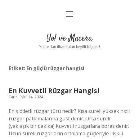
menüyü
Anasayfa
aç
Gizlilik Politikası
Yol ve Macera
Yasal Uyarı
Yollardan ilham alan keyifli bilgiler!
Hakkımızda
Etiket:
En güçlü rüzgar hangisi
En Kuvvetli Rüzgar Hangisi
Tarih: Eylül 14, 2024
En şiddetli rüzgar türü nedir? Kısa süreli yüksek hızlı
rüzgar patlamalarına gust denir. Orta süreli
(yaklaşık bir dakika) kuvvetli rüzgarlara boras denir.
Uzun süreli rüzgarların ortalama güçleriyle ilişkili