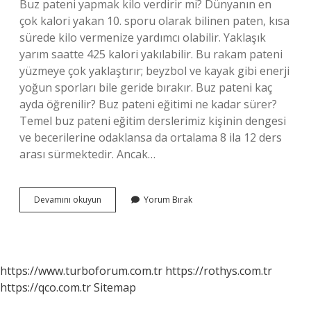
Buz pateni yapmak kilo verdirir mi? Dünyanın en
çok kalori yakan 10. sporu olarak bilinen paten, kısa
sürede kilo vermenize yardımcı olabilir. Yaklaşık
yarım saatte 425 kalori yakılabilir. Bu rakam pateni
yüzmeye çok yaklaştırır; beyzbol ve kayak gibi enerji
yoğun sporları bile geride bırakır. Buz pateni kaç
ayda öğrenilir? Buz pateni eğitimi ne kadar sürer?
Temel buz pateni eğitim derslerimiz kişinin dengesi
ve becerilerine odaklansa da ortalama 8 ila 12 ders
arası sürmektedir. Ancak…
Buz
Devamını okuyun
Yorum Bırak
Pateni
Faydalı
Mı
https://www.turboforum.com.tr
https://rothys.com.tr
https://qco.com.tr
Sitemap