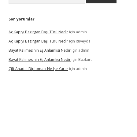
Son yorumlar
Aç Kapıyı Bezirgan Başı Türü Nedir
için
admin
Aç Kapıyı Bezirgan Başı Türü Nedir
için
Rüveyda
Bayat Kelimesinin Eş Anlamlısı Nedir
için
admin
Bayat Kelimesinin Eş Anlamlısı Nedir
için
Bozkurt
Çift Anadal Diploması Ne Işe Yarar
için
admin
asino
betexper güncel giriş