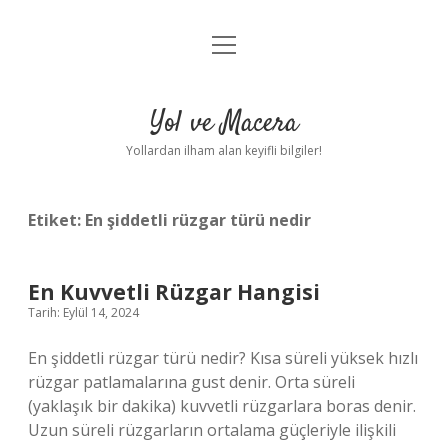
menüyü
Anasayfa
aç
Gizlilik Politikası
Yol ve Macera
Yasal Uyarı
Yollardan ilham alan keyifli bilgiler!
Hakkımızda
Etiket:
En şiddetli rüzgar türü nedir
En Kuvvetli Rüzgar Hangisi
Tarih: Eylül 14, 2024
En şiddetli rüzgar türü nedir? Kısa süreli yüksek hızlı
rüzgar patlamalarına gust denir. Orta süreli
(yaklaşık bir dakika) kuvvetli rüzgarlara boras denir.
Uzun süreli rüzgarların ortalama güçleriyle ilişkili