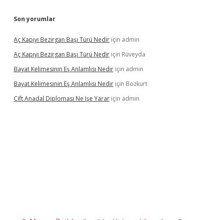
Son yorumlar
Aç Kapıyı Bezirgan Başı Türü Nedir
için
admin
Aç Kapıyı Bezirgan Başı Türü Nedir
için
Rüveyda
Bayat Kelimesinin Eş Anlamlısı Nedir
için
admin
Bayat Kelimesinin Eş Anlamlısı Nedir
için
Bozkurt
Çift Anadal Diploması Ne Işe Yarar
için
admin
sino
betexper güncel giriş