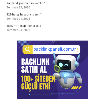
Kaç farklı panda türü vardır ?
Temmuz 25, 2026
329 hangi hesapta izlenir ?
Temmuz 24, 2026
IBAN mı hesap numarası ?
Temmuz 23, 2026