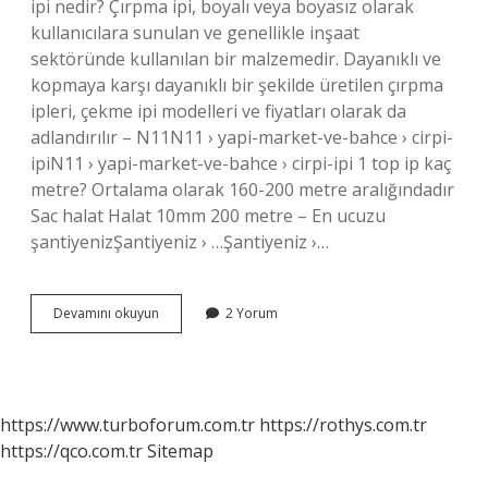
ipi nedir? Çırpma ipi, boyalı veya boyasız olarak
kullanıcılara sunulan ve genellikle inşaat
sektöründe kullanılan bir malzemedir. Dayanıklı ve
kopmaya karşı dayanıklı bir şekilde üretilen çırpma
ipleri, çekme ipi modelleri ve fiyatları olarak da
adlandırılır – N11N11 › yapi-market-ve-bahce › cirpi-
ipiN11 › yapi-market-ve-bahce › cirpi-ipi 1 top ip kaç
metre? Ortalama olarak 160-200 metre aralığındadır
Sac halat Halat 10mm 200 metre – En ucuzu
şantiyenizŞantiyeniz › …Şantiyeniz ›…
Ipsan
Devamını okuyun
2 Yorum
Çırpı
İPi
Kaç
Metre
https://www.turboforum.com.tr
https://rothys.com.tr
https://qco.com.tr
Sitemap