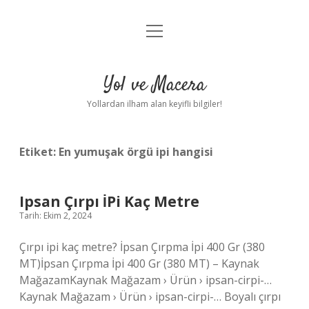
menüyü
Anasayfa
aç
Gizlilik Politikası
Yol ve Macera
Yasal Uyarı
Yollardan ilham alan keyifli bilgiler!
Hakkımızda
Etiket:
En yumuşak örgü ipi hangisi
Ipsan Çırpı İPi Kaç Metre
Tarih: Ekim 2, 2024
Çırpı ipi kaç metre? İpsan Çırpma İpi 400 Gr (380
MT)İpsan Çırpma İpi 400 Gr (380 MT) – Kaynak
MağazamKaynak Mağazam › Ürün › ipsan-cirpi-…
Kaynak Mağazam › Ürün › ipsan-cirpi-… Boyalı çırpı