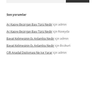
Son yorumlar
Aç Kapıyı Bezirgan Başı Türü Nedir
için
admin
Aç Kapıyı Bezirgan Başı Türü Nedir
için
Rüveyda
Bayat Kelimesinin Eş Anlamlısı Nedir
için
admin
Bayat Kelimesinin Eş Anlamlısı Nedir
için
Bozkurt
Çift Anadal Diploması Ne Işe Yarar
için
admin
sino
betexper güncel giriş