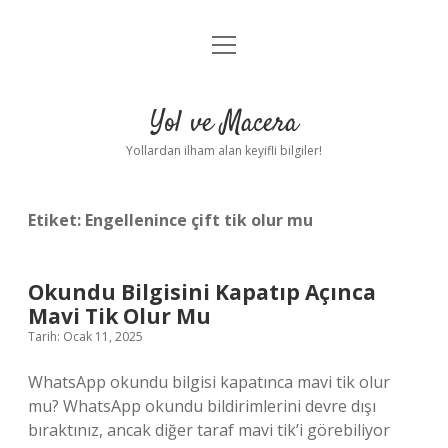
menüyü
Anasayfa
aç
Gizlilik Politikası
Yol ve Macera
Yasal Uyarı
Yollardan ilham alan keyifli bilgiler!
Hakkımızda
Etiket:
Engellenince çift tik olur mu
Okundu Bilgisini Kapatıp Açınca
Mavi Tik Olur Mu
Tarih: Ocak 11, 2025
WhatsApp okundu bilgisi kapatınca mavi tik olur
mu? WhatsApp okundu bildirimlerini devre dışı
bıraktınız, ancak diğer taraf mavi tik’i görebiliyor