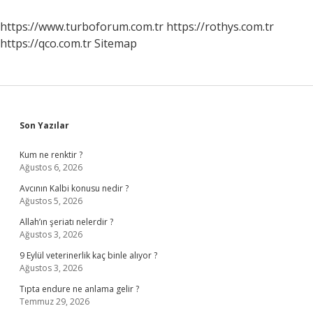
Mavi
Tik
https://www.turboforum.com.tr
https://rothys.com.tr
Olur
https://qco.com.tr
Sitemap
Mu
Sidebar
Son Yazılar
Kum ne renktir ?
Ağustos 6, 2026
Avcının Kalbi konusu nedir ?
Ağustos 5, 2026
Allah’ın şeriatı nelerdir ?
Ağustos 3, 2026
9 Eylül veterinerlik kaç binle alıyor ?
Ağustos 3, 2026
Tıpta endure ne anlama gelir ?
Temmuz 29, 2026