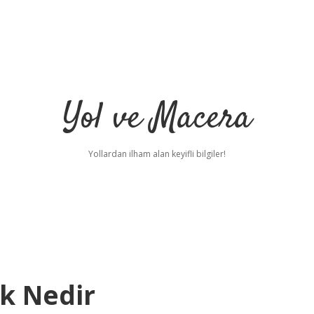
Yol ve Macera
Yollardan ilham alan keyifli bilgiler!
ik Nedir