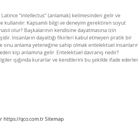
Latince “intellectus” (anlamak) kelimesinden gelir ve
 kullanılır: Kapsamlı bilgi ve deneyim gerektiren soyut
 nasıl olur? Başkalarının kendisine dayatmasına izin
idir. İnsanların dayattığı fikirleri kabul etmeyen pratik bir
e onu anlama yeteneğine sahip olmak entelektüel insanları
it eden kişi anlamına gelir. Entelektüel davranış nedir?
ilgiler ışığında kurarlar ve kendilerini bu şekilde ifade ederler
r
https://qco.com.tr
Sitemap