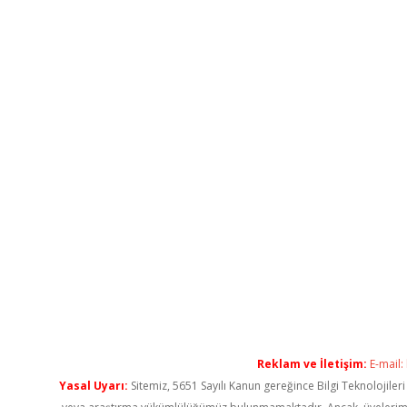
Reklam ve İletişim:
E-mail:
Yasal Uyarı:
Sitemiz, 5651 Sayılı Kanun gereğince Bilgi Teknolojiler