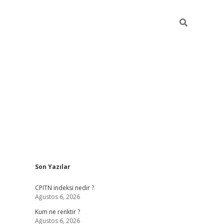
Sidebar
Son Yazılar
ilbet yeni giriş
betexpergiris.casino
betex
CPITN indeksi nedir ?
Ağustos 6, 2026
Kum ne renktir ?
Ağustos 6, 2026