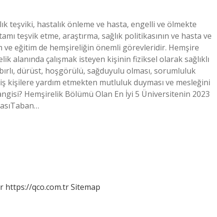
k teşviki, hastalık önleme ve hasta, engelli ve ölmekte
tamı teşvik etme, araştırma, sağlık politikasının ve hasta ve
ım ve eğitim de hemşireliğin önemli görevleridir. Hemşire
ik alanında çalışmak isteyen kişinin fiziksel olarak sağlıklı
sabırlı, dürüst, hoşgörülü, sağduyulu olması, sorumluluk
miş kişilere yardım etmekten mutluluk duyması ve mesleğini
ngisi? Hemşirelik Bölümü Olan En İyi 5 Üniversitenin 2023
amasıTaban…
r
https://qco.com.tr
Sitemap