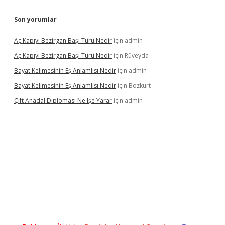
Son yorumlar
Aç Kapıyı Bezirgan Başı Türü Nedir
için
admin
Aç Kapıyı Bezirgan Başı Türü Nedir
için
Rüveyda
Bayat Kelimesinin Eş Anlamlısı Nedir
için
admin
Bayat Kelimesinin Eş Anlamlısı Nedir
için
Bozkurt
Çift Anadal Diploması Ne Işe Yarar
için
admin
asino
betexper güncel giriş