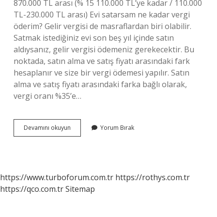
870.000 TL arası (% 15 110.000 TL’ye kadar / 110.000
TL-230.000 TL arası) Evi satarsam ne kadar vergi
öderim? Gelir vergisi de masraflardan biri olabilir.
Satmak istediğiniz evi son beş yıl içinde satın
aldıysanız, gelir vergisi ödemeniz gerekecektir. Bu
noktada, satın alma ve satış fiyatı arasındaki fark
hesaplanır ve size bir vergi ödemesi yapılır. Satın
alma ve satış fiyatı arasındaki farka bağlı olarak,
vergi oranı %35’e…
Ev
Devamını okuyun
Yorum Bırak
Satarken
Ne
Kadar
Vergi
Öderim
https://www.turboforum.com.tr
https://rothys.com.tr
https://qco.com.tr
Sitemap