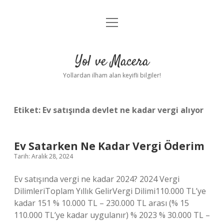
menüyü
Anasayfa
aç
Gizlilik Politikası
Yol ve Macera
Yasal Uyarı
Yollardan ilham alan keyifli bilgiler!
Hakkımızda
Etiket:
Ev satışında devlet ne kadar vergi alıyor
Ev Satarken Ne Kadar Vergi Öderim
Tarih: Aralık 28, 2024
Ev satışında vergi ne kadar 2024? 2024 Vergi
DilimleriToplam Yıllık GelirVergi Dilimi110.000 TL’ye
kadar 151 % 10.000 TL – 230.000 TL arası (% 15
110.000 TL’ye kadar uygulanır) % 2023 % 30.000 TL –