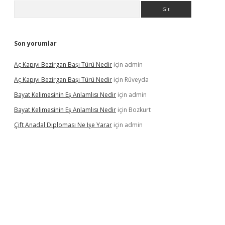
Arama
Son yorumlar
Aç Kapıyı Bezirgan Başı Türü Nedir
için
admin
Aç Kapıyı Bezirgan Başı Türü Nedir
için
Rüveyda
Bayat Kelimesinin Eş Anlamlısı Nedir
için
admin
Bayat Kelimesinin Eş Anlamlısı Nedir
için
Bozkurt
Çift Anadal Diploması Ne Işe Yarar
için
admin
sino
betexper güncel giriş