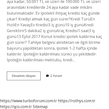
aya kadar, 50.001 TL ve üzeri ile 100.000 TL ve üzeri
arasındaki kredilerde 24 aya kadar vade imkânı
bulunmaktadır. Ev ipotekli ihtiyaç kredisi kaç günde
çıkar? Krediyi almak kaç gün sürer?Kredi TürüEn
HızlıEn YavaşEv Kredisi3 iş günü10 iş günüKredi
Gerektirir5 dakika2 iş günüAraç Kredisi1 saat3 iş
günü13 Eylül 2017 Konut kredisi ipotek kaldırma kaç
gün sürer? Tahliye belgesi alındıktan ve ilgili birime
başvuru yapıldıktan sonra, ipotek 1-2 hafta içinde
kaldırılır. İpoteğin kaldırılması süreci şu şekildedir:
İpoteğin kaldırılması mektubu, kredi…
Ev
Devamını okuyun
2 Yorum
Ipotekli
Kredi
Kaç
Günde
Çıkar
https://www.turboforum.com.tr
https://rothys.com.tr
https://qco.com.tr
Sitemap