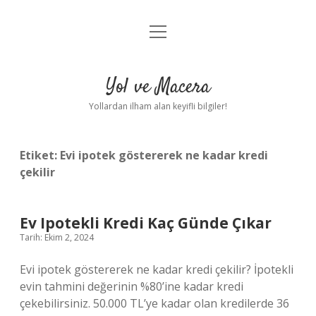
menüyü
Anasayfa
aç
Gizlilik Politikası
Yol ve Macera
Yasal Uyarı
Yollardan ilham alan keyifli bilgiler!
Hakkımızda
Etiket:
Evi ipotek göstererek ne kadar kredi
çekilir
Ev Ipotekli Kredi Kaç Günde Çıkar
Tarih: Ekim 2, 2024
Evi ipotek göstererek ne kadar kredi çekilir? İpotekli
evin tahmini değerinin %80’ine kadar kredi
çekebilirsiniz. 50.000 TL’ye kadar olan kredilerde 36