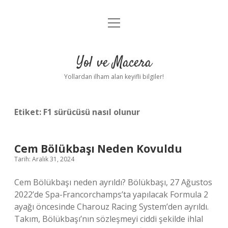
menüyü
Anasayfa
aç
Gizlilik Politikası
Yol ve Macera
Yasal Uyarı
Yollardan ilham alan keyifli bilgiler!
Hakkımızda
Etiket:
F1 sürücüsü nasıl olunur
Cem Bölükbaşı Neden Kovuldu
Tarih: Aralık 31, 2024
Cem Bölükbaşı neden ayrıldı? Bölükbaşı, 27 Ağustos
2022’de Spa-Francorchamps’ta yapılacak Formula 2
ayağı öncesinde Charouz Racing System’den ayrıldı.
Takım, Bölükbaşı’nın sözleşmeyi ciddi şekilde ihlal