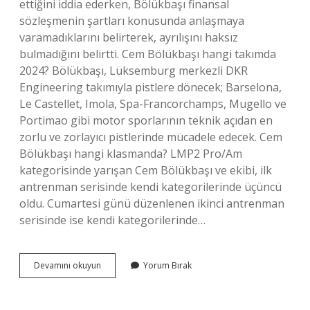
ettiğini iddia ederken, Bölükbaşı finansal
sözleşmenin şartları konusunda anlaşmaya
varamadıklarını belirterek, ayrılışını haksız
bulmadığını belirtti. Cem Bölükbaşı hangi takımda
2024? Bölükbaşı, Lüksemburg merkezli DKR
Engineering takımıyla pistlere dönecek; Barselona, ​​​​​​
Le Castellet, Imola, Spa-Francorchamps, Mugello ve
Portimao gibi motor sporlarının teknik açıdan en
zorlu ve zorlayıcı pistlerinde mücadele edecek. Cem
Bölükbaşı hangi klasmanda? LMP2 Pro/Am
kategorisinde yarışan Cem Bölükbaşı ve ekibi, ilk
antrenman serisinde kendi kategorilerinde üçüncü
oldu. Cumartesi günü düzenlenen ikinci antrenman
serisinde ise kendi kategorilerinde…
Cem
Devamını okuyun
Yorum Bırak
Bölükbaşı
Neden
Kovuldu