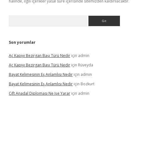
halinde, ilgili içerikler yasal süre içerisinde sitemizden kaldırılacaktır.
Arama
Son yorumlar
Aç Kapıyı Bezirgan Başı Türü Nedir
için
admin
Aç Kapıyı Bezirgan Başı Türü Nedir
için
Rüveyda
Bayat Kelimesinin Eş Anlamlısı Nedir
için
admin
Bayat Kelimesinin Eş Anlamlısı Nedir
için
Bozkurt
Çift Anadal Diploması Ne Işe Yarar
için
admin