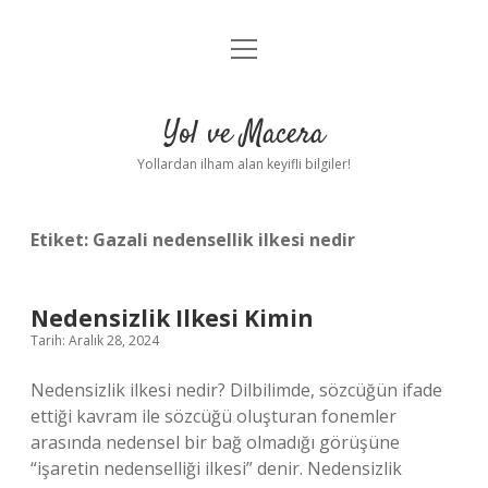
menüyü
Anasayfa
aç
Gizlilik Politikası
Yol ve Macera
Yasal Uyarı
Yollardan ilham alan keyifli bilgiler!
Hakkımızda
Etiket:
Gazali nedensellik ilkesi nedir
Nedensizlik Ilkesi Kimin
Tarih: Aralık 28, 2024
Nedensizlik ilkesi nedir? Dilbilimde, sözcüğün ifade
ettiği kavram ile sözcüğü oluşturan fonemler
arasında nedensel bir bağ olmadığı görüşüne
“işaretin nedenselliği ilkesi” denir. Nedensizlik