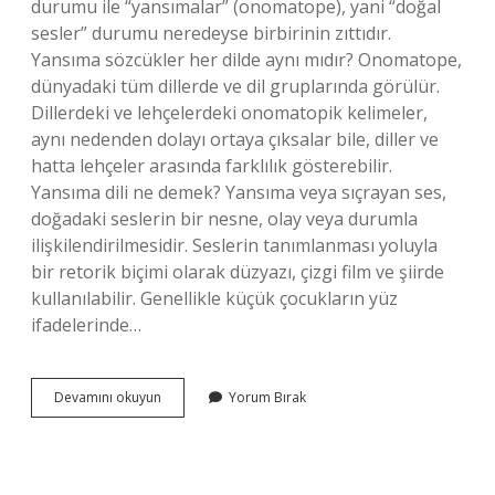
durumu ile “yansımalar” (onomatope), yani “doğal
sesler” durumu neredeyse birbirinin zıttıdır.
Yansıma sözcükler her dilde aynı mıdır? Onomatope,
dünyadaki tüm dillerde ve dil gruplarında görülür.
Dillerdeki ve lehçelerdeki onomatopik kelimeler,
aynı nedenden dolayı ortaya çıksalar bile, diller ve
hatta lehçeler arasında farklılık gösterebilir.
Yansıma dili ne demek? Yansıma veya sıçrayan ses,
doğadaki seslerin bir nesne, olay veya durumla
ilişkilendirilmesidir. Seslerin tanımlanması yoluyla
bir retorik biçimi olarak düzyazı, çizgi film ve şiirde
kullanılabilir. Genellikle küçük çocukların yüz
ifadelerinde…
Nedensizlik
Devamını okuyun
Yorum Bırak
Ilkesi
Kimin