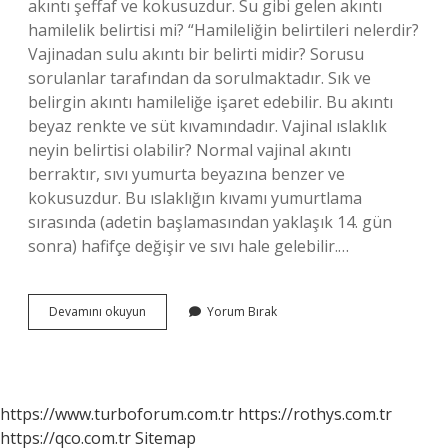
akıntı şeffaf ve kokusuzdur. Su gibi gelen akıntı
hamilelik belirtisi mi? “Hamileliğin belirtileri nelerdir?
Vajinadan sulu akıntı bir belirti midir? Sorusu
sorulanlar tarafından da sorulmaktadır. Sık ve
belirgin akıntı hamileliğe işaret edebilir. Bu akıntı
beyaz renkte ve süt kıvamındadır. Vajinal ıslaklık
neyin belirtisi olabilir? Normal vajinal akıntı
berraktır, sıvı yumurta beyazına benzer ve
kokusuzdur. Bu ıslaklığın kıvamı yumurtlama
sırasında (adetin başlamasından yaklaşık 14. gün
sonra) hafifçe değişir ve sıvı hale gelebilir.…
Su
Devamını okuyun
Yorum Bırak
Gibi
Akıntı
Ne
Belirtisi
https://www.turboforum.com.tr
https://rothys.com.tr
https://qco.com.tr
Sitemap