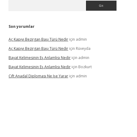
Arama
Son yorumlar
Aç Kapıyı Bezirgan Başı Türü Nedir
için
admin
Aç Kapıyı Bezirgan Başı Türü Nedir
için
Rüveyda
Bayat Kelimesinin Eş Anlamlısı Nedir
için
admin
Bayat Kelimesinin Eş Anlamlısı Nedir
için
Bozkurt
Çift Anadal Diploması Ne Işe Yarar
için
admin
sino
betexper güncel giriş