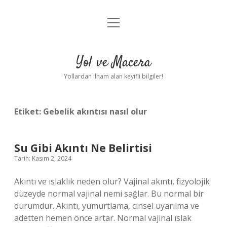
menüyü
Anasayfa
aç
Gizlilik Politikası
Yol ve Macera
Yasal Uyarı
Yollardan ilham alan keyifli bilgiler!
Hakkımızda
Etiket:
Gebelik akıntısı nasıl olur
Su Gibi Akıntı Ne Belirtisi
Tarih: Kasım 2, 2024
Akıntı ve ıslaklık neden olur? Vajinal akıntı, fizyolojik
düzeyde normal vajinal nemi sağlar. Bu normal bir
durumdur. Akıntı, yumurtlama, cinsel uyarılma ve
adetten hemen önce artar. Normal vajinal ıslak