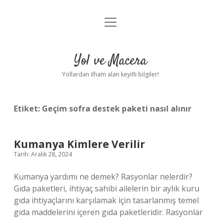
menüyü
Anasayfa
aç
Gizlilik Politikası
Yol ve Macera
Yasal Uyarı
Yollardan ilham alan keyifli bilgiler!
Hakkımızda
Etiket:
Geçim sofra destek paketi nasıl alınır
Kumanya Kimlere Verilir
Tarih: Aralık 28, 2024
Kumanya yardımı ne demek? Rasyonlar nelerdir?
Gıda paketleri, ihtiyaç sahibi ailelerin bir aylık kuru
gıda ihtiyaçlarını karşılamak için tasarlanmış temel
gıda maddelerini içeren gıda paketleridir. Rasyonlar