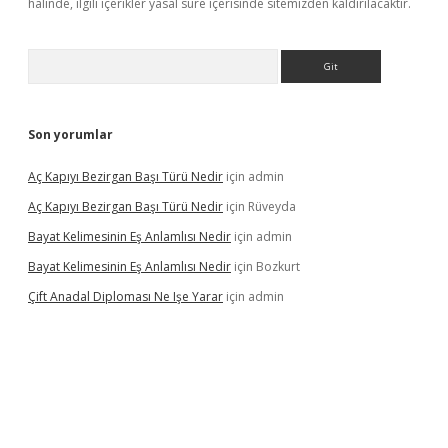
halinde, ilgili içerikler yasal süre içerisinde sitemizden kaldırılacaktır.
Arama
Son yorumlar
Aç Kapıyı Bezirgan Başı Türü Nedir
için
admin
Aç Kapıyı Bezirgan Başı Türü Nedir
için
Rüveyda
Bayat Kelimesinin Eş Anlamlısı Nedir
için
admin
Bayat Kelimesinin Eş Anlamlısı Nedir
için
Bozkurt
Çift Anadal Diploması Ne Işe Yarar
için
admin