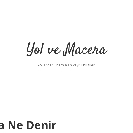
Yol ve Macera
Yollardan ilham alan keyifli bilgiler!
a Ne Denir