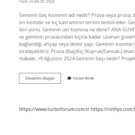
Tarih: Aralık 30, 2024
Geminin baş kısmının adı nedir? Pruva veya pruva, 
ön kısmıdır ve kıç kavramının tersini temsil eder. G
ileri yönü. Geminin üst kısmına ne denir? ANA GÜV
ve geminin pruvasından kıçına kadar uzanan güver
bağlandığı ahşap veya demir yapı. Geminin kısımları
sıralayabiliriz: Pruva (Baş)Kıç (Kuyruk)Sancak.Lim
makale…•9 Ağustos 2024 Geminin başı nedir? Projekt
Geminin
Devamını okuyun
Yorum Bırak
Baş
Tarafına
Ne
Denir
https://www.turboforum.com.tr
https://rothys.com.t