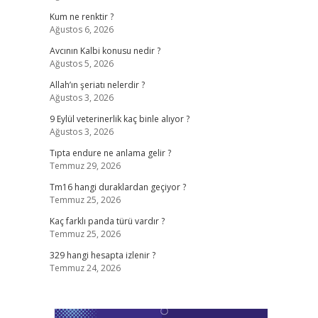
Kum ne renktir ?
Ağustos 6, 2026
Avcının Kalbi konusu nedir ?
Ağustos 5, 2026
Allah’ın şeriatı nelerdir ?
Ağustos 3, 2026
9 Eylül veterinerlik kaç binle alıyor ?
Ağustos 3, 2026
Tıpta endure ne anlama gelir ?
Temmuz 29, 2026
Tm16 hangi duraklardan geçiyor ?
Temmuz 25, 2026
Kaç farklı panda türü vardır ?
Temmuz 25, 2026
329 hangi hesapta izlenir ?
Temmuz 24, 2026