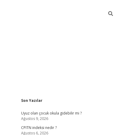
Sidebar
Son Yazılar
ilbet yeni giriş
betexpergiris.casino
betex
Uyuz olan çocuk okula gidebilir mi ?
Ağustos 9, 2026
CPITN indeksi nedir ?
Ağustos 6, 2026