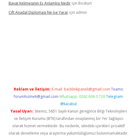
Bayat Kelimesinin Eş Anlamlısı Nedir
için
Bozkurt
Çift Anadal Diploması Ne Işe Yarar
için
admin
asino
betexper güncel giriş
Reklam ve İletişim:
E-mail:
backlinkpaneli@gmail.com
Teams:
forumhizmeti@gmail.com
Whatsapp: 0262 606 0 726
Telegram:
@karabul
Yasal Uyarı:
Sitemiz, 5651 Sayılı Kanun gereğince Bilgi Teknolojileri
ve İletişim Kurumu (BTK) tarafından onaylanmış bir Yer Sağlayıcı
olarak hizmet vermektedir. Bu nedenle, sitedeki içerikleri proaktif
olarak denetleme veya araştırma yükümlülüğümüz bulunmamaktadır.