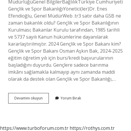
MüdürlüğüGenel BilgilerBağlılıkTürkiye Cumhuriyeti
Gençlik ve Spor BakanlığıYönetici(ler)Dr. Enes
Efendioğlu, Genel MüdürWeb .tr3 satır daha GSB ne
zaman bakanlık oldu? Gençlik ve Spor Bakanlığının
Kurulması; Bakanlar Kurulu tarafından, 1985 tarihli
ve 5737 sayılı Kanun hükümlerine dayanılarak
kararlaştırılmıştır. 2024 Gençlik ve Spor Bakanı kim?
Gençlik ve Spor Bakanı Osman Aşkın Bak, 2024-2025
eğitim öğretim yılı için burs/kredi başvurularının
başladığını duyurdu. Gençlere sadece barınma
imkânı sağlamakla kalmayıp aynı zamanda maddi
olarak da destek olan Gençlik ve Spor Bakanlığı,…
Gsb
Devamını okuyun
Yorum Bırak
Hangi
Bakanlık
https://www.turboforum.com.tr
https://rothys.com.tr