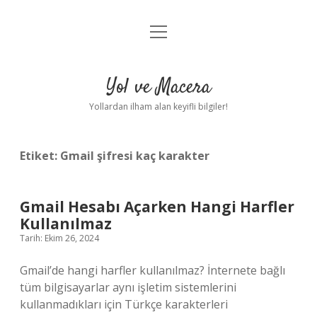
menüyü
Anasayfa
aç
Gizlilik Politikası
Yol ve Macera
Yasal Uyarı
Yollardan ilham alan keyifli bilgiler!
Hakkımızda
Etiket:
Gmail şifresi kaç karakter
Gmail Hesabı Açarken Hangi Harfler
Kullanılmaz
Tarih: Ekim 26, 2024
Gmail’de hangi harfler kullanılmaz? İnternete bağlı
tüm bilgisayarlar aynı işletim sistemlerini
kullanmadıkları için Türkçe karakterleri