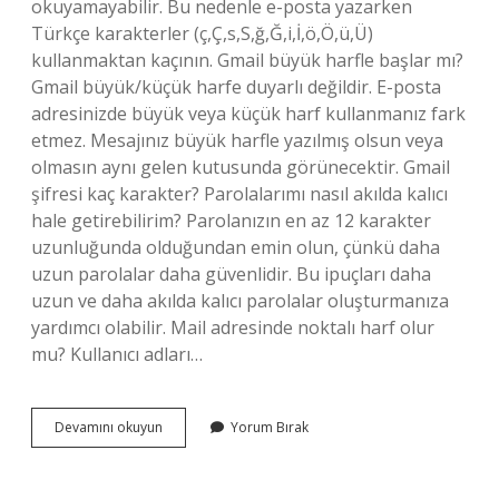
okuyamayabilir. Bu nedenle e-posta yazarken
Türkçe karakterler (ç,Ç,s,S,ğ,Ğ,i,İ,ö,Ö,ü,Ü)
kullanmaktan kaçının. Gmail büyük harfle başlar mı?
Gmail büyük/küçük harfe duyarlı değildir. E-posta
adresinizde büyük veya küçük harf kullanmanız fark
etmez. Mesajınız büyük harfle yazılmış olsun veya
olmasın aynı gelen kutusunda görünecektir. Gmail
şifresi kaç karakter? Parolalarımı nasıl akılda kalıcı
hale getirebilirim? Parolanızın en az 12 karakter
uzunluğunda olduğundan emin olun, çünkü daha
uzun parolalar daha güvenlidir. Bu ipuçları daha
uzun ve daha akılda kalıcı parolalar oluşturmanıza
yardımcı olabilir. Mail adresinde noktalı harf olur
mu? Kullanıcı adları…
Gmail
Devamını okuyun
Yorum Bırak
Hesabı
Açarken
Hangi