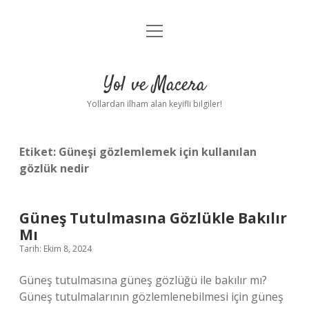
menüyü
Anasayfa
aç
Gizlilik Politikası
Yol ve Macera
Yasal Uyarı
Yollardan ilham alan keyifli bilgiler!
Hakkımızda
Etiket:
Güneşi gözlemlemek için kullanılan
gözlük nedir
Güneş Tutulmasına Gözlükle Bakılır
Mı
Tarih: Ekim 8, 2024
Güneş tutulmasına güneş gözlüğü ile bakılır mı?
Güneş tutulmalarının gözlemlenebilmesi için güneş