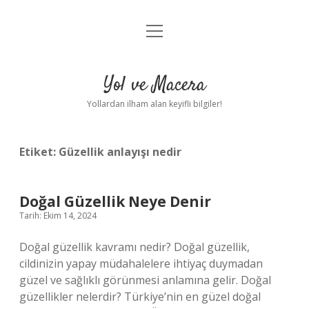
menüyü
Anasayfa
aç
Gizlilik Politikası
Yol ve Macera
Yasal Uyarı
Yollardan ilham alan keyifli bilgiler!
Hakkımızda
Etiket:
Güzellik anlayışı nedir
Doğal Güzellik Neye Denir
Tarih: Ekim 14, 2024
Doğal güzellik kavramı nedir? Doğal güzellik,
cildinizin yapay müdahalelere ihtiyaç duymadan
güzel ve sağlıklı görünmesi anlamına gelir. Doğal
güzellikler nelerdir? Türkiye’nin en güzel doğal