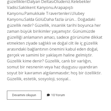
güzellikleriDalyan DeltasıÖlüdeniz.Kelebekler
Vadisi.Saklıkent Kanyonu.Arapapıştı
Kanyonu.Pamukkale Travertenleri.Ulubey
Kanyonu.Salda GölüDaha fazla ürün… Doğadaki
güzellik nedir? Güzellik, insanlık tarihi boyunca her
zaman büyük birikimler yaşamıştır. Günümüzde
güzelliği anlamanın amacı, sadece görünüme dikkat
etmekten ziyade sağlıklı ve doğal cilt ile iç güzellik
arasındaki bağlantının önemini kabul eden doğal,
gerçek ve samimi bir yaklaşım haline gelmiştir.
Güzellik kime denir? Güzellik, canlı bir varlığın,
somut bir nesnenin veya haz duygusu uyandıran
soyut bir kavramın algılanmasıdır; hoş bir özelliktir.
Güzellik, estetik, sosyoloji, sosyal…
Doğal
Devamını okuyun
10 Yorum
Güzellik
Neye
Denir