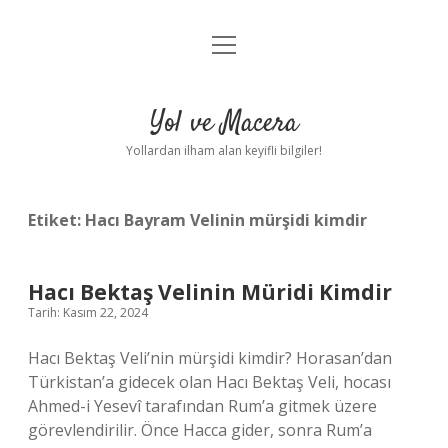
menüyü
Anasayfa
aç
Gizlilik Politikası
Yol ve Macera
Yasal Uyarı
Yollardan ilham alan keyifli bilgiler!
Hakkımızda
Etiket:
Hacı Bayram Velinin mürşidi kimdir
Hacı Bektaş Velinin Müridi Kimdir
Tarih: Kasım 22, 2024
Hacı Bektaş Veli’nin mürşidi kimdir? Horasan’dan
Türkistan’a gidecek olan Hacı Bektaş Veli, hocası
Ahmed-i Yesevî tarafından Rum’a gitmek üzere
görevlendirilir. Önce Hacca gider, sonra Rum’a