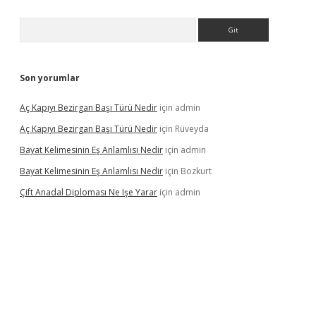
Arama
Son yorumlar
Aç Kapıyı Bezirgan Başı Türü Nedir
için
admin
Aç Kapıyı Bezirgan Başı Türü Nedir
için
Rüveyda
Bayat Kelimesinin Eş Anlamlısı Nedir
için
admin
Bayat Kelimesinin Eş Anlamlısı Nedir
için
Bozkurt
Çift Anadal Diploması Ne Işe Yarar
için
admin
sino
betexper güncel giriş