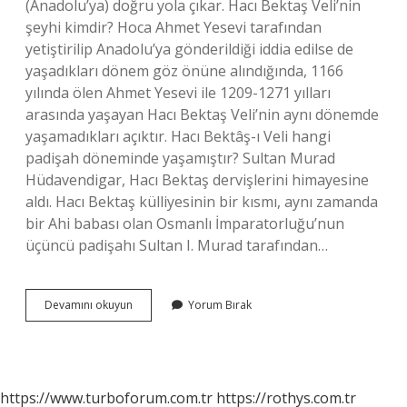
(Anadolu’ya) doğru yola çıkar. Hacı Bektaş Veli’nin
şeyhi kimdir? Hoca Ahmet Yesevi tarafından
yetiştirilip Anadolu’ya gönderildiği iddia edilse de
yaşadıkları dönem göz önüne alındığında, 1166
yılında ölen Ahmet Yesevi ile 1209-1271 yılları
arasında yaşayan Hacı Bektaş Veli’nin aynı dönemde
yaşamadıkları açıktır. Hacı Bektâş-ı Veli hangi
padişah döneminde yaşamıştır? Sultan Murad
Hüdavendigar, Hacı Bektaş dervişlerini himayesine
aldı. Hacı Bektaş külliyesinin bir kısmı, aynı zamanda
bir Ahi babası olan Osmanlı İmparatorluğu’nun
üçüncü padişahı Sultan I. Murad tarafından…
Hacı
Devamını okuyun
Yorum Bırak
Bektaş
Velinin
Müridi
Kimdir
https://www.turboforum.com.tr
https://rothys.com.tr