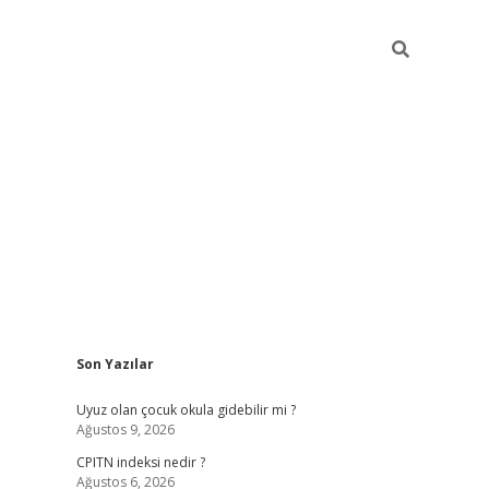
Sidebar
Son Yazılar
ilbet yeni giriş
betexpergiris.casino
betex
Uyuz olan çocuk okula gidebilir mi ?
Ağustos 9, 2026
CPITN indeksi nedir ?
Ağustos 6, 2026