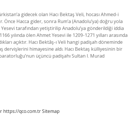
rkistan’a gidecek olan Hacı Bektaş Veli, hocası Ahmed-i
ir. Önce Hacca gider, sonra Rum’a (Anadolu’ya) doğru yola
Yesevi tarafından yetiştirilip Anadolu’ya gönderildiği iddia
166 yılında ölen Ahmet Yesevi ile 1209-1271 yılları arasında
kları açıktır. Hacı Bektâş-ı Veli hangi padişah döneminde
dervişlerini himayesine aldı. Hacı Bektaş külliyesinin bir
mparatorluğu’nun üçüncü padişahı Sultan I. Murad
r
https://qco.com.tr
Sitemap