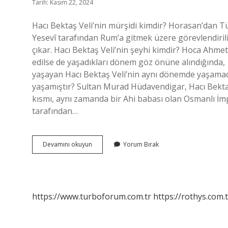
Tarih: Kasım 22, 2024
Hacı Bektaş Veli’nin mürşidi kimdir? Horasan’dan Tü
Yesevî tarafından Rum’a gitmek üzere görevlendiril
çıkar. Hacı Bektaş Veli’nin şeyhi kimdir? Hoca Ahmet 
edilse de yaşadıkları dönem göz önüne alındığında, 1
yaşayan Hacı Bektaş Veli’nin aynı dönemde yaşamadı
yaşamıştır? Sultan Murad Hüdavendigar, Hacı Bektaş 
kısmı, aynı zamanda bir Ahi babası olan Osmanlı İ
tarafından…
Hacı
Devamını okuyun
Yorum Bırak
Bektaş
Velinin
Müridi
Kimdir
https://www.turboforum.com.tr
https://rothys.com.t