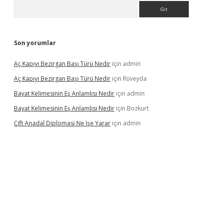
Arama
Son yorumlar
Aç Kapıyı Bezirgan Başı Türü Nedir
için
admin
Aç Kapıyı Bezirgan Başı Türü Nedir
için
Rüveyda
Bayat Kelimesinin Eş Anlamlısı Nedir
için
admin
Bayat Kelimesinin Eş Anlamlısı Nedir
için
Bozkurt
Çift Anadal Diploması Ne Işe Yarar
için
admin
sino
betexper güncel giriş