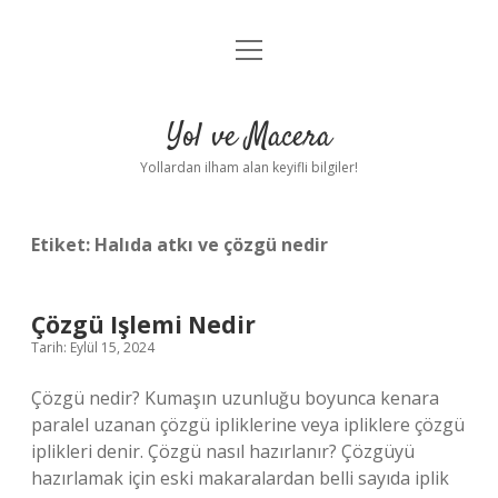
menüyü
Anasayfa
aç
Gizlilik Politikası
Yol ve Macera
Yasal Uyarı
Yollardan ilham alan keyifli bilgiler!
Hakkımızda
Etiket:
Halıda atkı ve çözgü nedir
Çözgü Işlemi Nedir
Tarih: Eylül 15, 2024
Çözgü nedir? Kumaşın uzunluğu boyunca kenara
paralel uzanan çözgü ipliklerine veya ipliklere çözgü
iplikleri denir. Çözgü nasıl hazırlanır? Çözgüyü
hazırlamak için eski makaralardan belli sayıda iplik