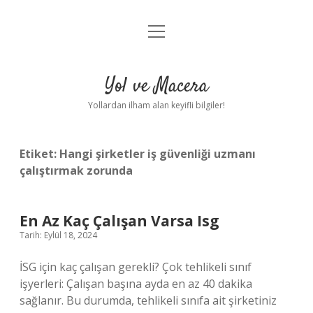
menüyü
Anasayfa
aç
Gizlilik Politikası
Yol ve Macera
Yasal Uyarı
Yollardan ilham alan keyifli bilgiler!
Hakkımızda
Etiket:
Hangi şirketler iş güvenliği uzmanı
çalıştırmak zorunda
En Az Kaç Çalışan Varsa Isg
Tarih: Eylül 18, 2024
İSG için kaç çalışan gerekli? Çok tehlikeli sınıf
işyerleri: Çalışan başına ayda en az 40 dakika
sağlanır. Bu durumda, tehlikeli sınıfa ait şirketiniz