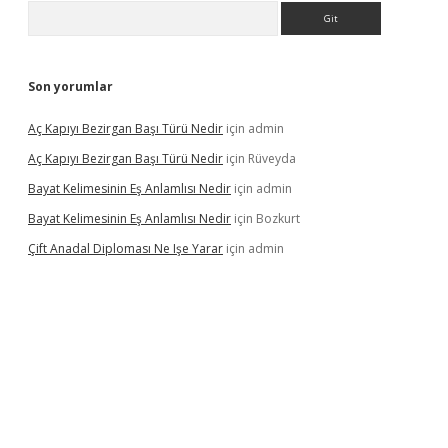
Arama
Son yorumlar
Aç Kapıyı Bezirgan Başı Türü Nedir
için
admin
Aç Kapıyı Bezirgan Başı Türü Nedir
için
Rüveyda
Bayat Kelimesinin Eş Anlamlısı Nedir
için
admin
Bayat Kelimesinin Eş Anlamlısı Nedir
için
Bozkurt
Çift Anadal Diploması Ne Işe Yarar
için
admin
sino
betexper güncel giriş