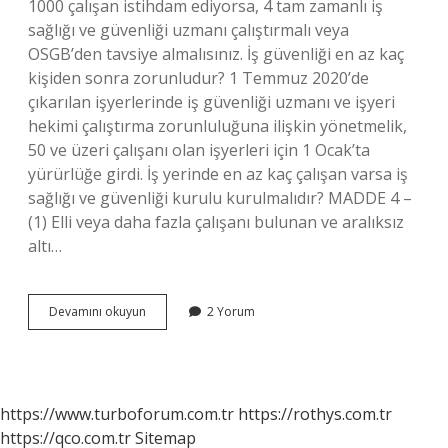
1000 çalışan istihdam ediyorsa, 4 tam zamanlı iş
sağlığı ve güvenliği uzmanı çalıştırmalı veya
OSGB’den tavsiye almalısınız. İş güvenliği en az kaç
kişiden sonra zorunludur? 1 Temmuz 2020’de
çıkarılan işyerlerinde iş güvenliği uzmanı ve işyeri
hekimi çalıştırma zorunluluğuna ilişkin yönetmelik,
50 ve üzeri çalışanı olan işyerleri için 1 Ocak’ta
yürürlüğe girdi. İş yerinde en az kaç çalışan varsa iş
sağlığı ve güvenliği kurulu kurulmalıdır? MADDE 4 –
(1) Elli veya daha fazla çalışanı bulunan ve aralıksız
altı…
En
Devamını okuyun
2 Yorum
Az
Kaç
Çalışan
Varsa
Isg
https://www.turboforum.com.tr
https://rothys.com.tr
https://qco.com.tr
Sitemap