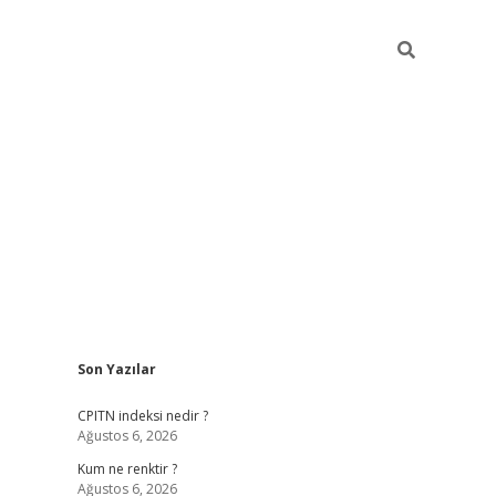
Sidebar
Son Yazılar
ilbet yeni giriş
betexpergiris.casino
bet
CPITN indeksi nedir ?
Ağustos 6, 2026
Kum ne renktir ?
Ağustos 6, 2026