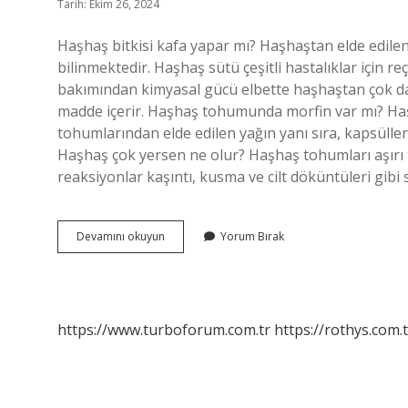
Tarih: Ekim 26, 2024
Haşhaş bitkisi kafa yapar mı? Haşhaştan elde edilen 
bilinmektedir. Haşhaş sütü çeşitli hastalıklar için r
bakımından kimyasal gücü elbette haşhaştan çok d
madde içerir. Haşhaş tohumunda morfin var mı? Haşh
tohumlarından elde edilen yağın yanı sıra, kapsülleri
Haşhaş çok yersen ne olur? Haşhaş tohumları aşırı tü
reaksiyonlar kaşıntı, kusma ve cilt döküntüleri gibi 
Haşhaş
Devamını okuyun
Yorum Bırak
Da
Uyuşturucu
Var
Mı
https://www.turboforum.com.tr
https://rothys.com.t