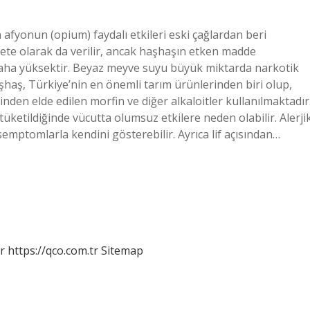
afyonun (opium) faydalı etkileri eski çağlardan beri
eçete olarak da verilir, ancak haşhaşın etken madde
aha yüksektir. Beyaz meyve suyu büyük miktarda narkotik
aş, Türkiye’nin en önemli tarım ürünlerinden biri olup,
nden elde edilen morfin ve diğer alkaloitler kullanılmaktadır
ketildiğinde vücutta olumsuz etkilere neden olabilir. Alerji
semptomlarla kendini gösterebilir. Ayrıca lif açısından…
r
https://qco.com.tr
Sitemap