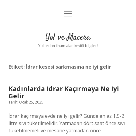
menüyü
Anasayfa
aç
Gizlilik Politikası
Yol ve Macera
Yasal Uyarı
Yollardan ilham alan keyifli bilgiler!
Hakkımızda
Etiket:
İdrar kesesi sarkmasına ne iyi gelir
Kadınlarda Idrar Kaçırmaya Ne Iyi
Gelir
Tarih: Ocak 25, 2025
İdrar kaçırmaya evde ne iyi gelir? Günde en az 1,5-2
litre sıvı tüketilmelidir. Yatmadan dört saat önce sıvı
tüketilmemeli ve mesane yatmadan önce