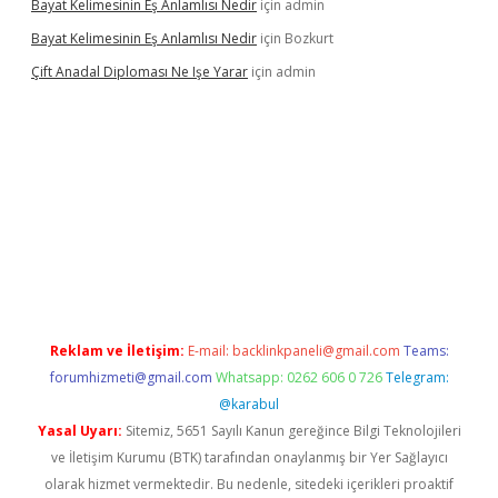
Bayat Kelimesinin Eş Anlamlısı Nedir
için
admin
Bayat Kelimesinin Eş Anlamlısı Nedir
için
Bozkurt
Çift Anadal Diploması Ne Işe Yarar
için
admin
ino
betexper güncel giriş
Reklam ve İletişim:
E-mail:
backlinkpaneli@gmail.com
Teams:
forumhizmeti@gmail.com
Whatsapp: 0262 606 0 726
Telegram:
@karabul
Yasal Uyarı:
Sitemiz, 5651 Sayılı Kanun gereğince Bilgi Teknolojileri
ve İletişim Kurumu (BTK) tarafından onaylanmış bir Yer Sağlayıcı
olarak hizmet vermektedir. Bu nedenle, sitedeki içerikleri proaktif