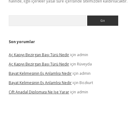
halinde, ilgili içerikler yasal süre içerisinde sitemizden kaldırılacaktır.
Arama
Son yorumlar
Aç Kapıyı Bezirgan Başı Türü Nedir
için
admin
Aç Kapıyı Bezirgan Başı Türü Nedir
için
Rüveyda
Bayat Kelimesinin Eş Anlamlısı Nedir
için
admin
Bayat Kelimesinin Eş Anlamlısı Nedir
için
Bozkurt
Çift Anadal Diploması Ne Işe Yarar
için
admin