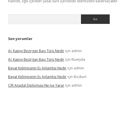
halinde, ilgili içerikler yasal süre içerisinde sitemizden kaldırılacaktır.
Arama
Son yorumlar
Aç Kapıyı Bezirgan Başı Türü Nedir
için
admin
Aç Kapıyı Bezirgan Başı Türü Nedir
için
Rüveyda
Bayat Kelimesinin Eş Anlamlısı Nedir
için
admin
Bayat Kelimesinin Eş Anlamlısı Nedir
için
Bozkurt
Çift Anadal Diploması Ne Işe Yarar
için
admin