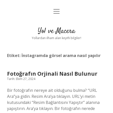
menüyü
Anasayfa
aç
Gizlilik Politikası
Yol ve Macera
Yasal Uyarı
Yollardan ilham alan keyifli bilgiler!
Hakkımızda
Etiket:
İnstagramda görsel arama nasıl yapılır
Fotoğrafın Orjinali Nasıl Bulunur
Tarih: Ekim 27, 2024
Bir fotoğrafın nereye ait olduğunu bulma? “URL
Ara”ya gidin. Resim Ara’ya tıklayın. URL’yi metin
kutusundaki “Resim Bağlantısını Yapıştır” alanına
yapıştırın. Ara’ya tıklayın. Bir fotoğrafın nerede