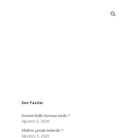
Sidebar
Son Yazılar
ilbet yeni giriş
betexpergiris.casino
betex
Avcının Kalbi konusu nedir ?
Ağustos 5, 2026
Allah’ın şeriatı nelerdir ?
Ağustos 3, 2026