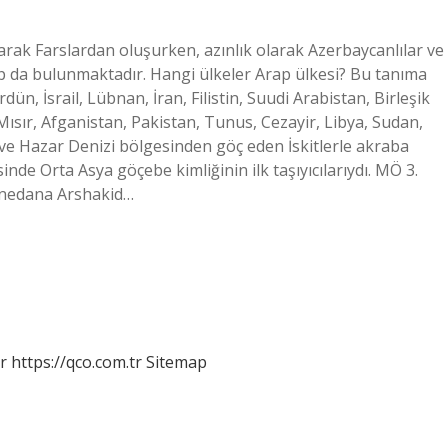
arak Farslardan oluşurken, azınlık olarak Azerbaycanlılar ve
ap da bulunmaktadır. Hangi ülkeler Arap ülkesi? Bu tanıma
dün, İsrail, Lübnan, İran, Filistin, Suudi Arabistan, Birleşik
ısır, Afganistan, Pakistan, Tunus, Cezayir, Libya, Sudan,
zi ve Hazar Denizi bölgesinden göç eden İskitlerle akraba
nde Orta Asya göçebe kimliğinin ilk taşıyıcılarıydı. MÖ 3.
anedana Arshakid…
r
https://qco.com.tr
Sitemap