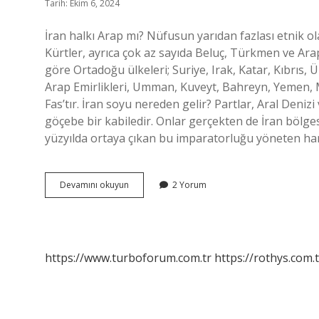
Tarih: Ekim 6, 2024
İran halkı Arap mı? Nüfusun yarıdan fazlası etnik ol
Kürtler, ayrıca çok az sayıda Beluç, Türkmen ve Ar
göre Ortadoğu ülkeleri; Suriye, Irak, Katar, Kıbrıs, Ür
Arap Emirlikleri, Umman, Kuveyt, Bahreyn, Yemen, M
Fas’tır. İran soyu nereden gelir? Partlar, Aral Deni
göçebe bir kabiledir. Onlar gerçekten de İran bölgesi
yüzyılda ortaya çıkan bu imparatorluğu yöneten h
Iran
Devamını okuyun
2 Yorum
Arap
Ülkesi
Mi
https://www.turboforum.com.tr
https://rothys.com.t