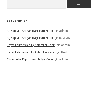
Arama
Son yorumlar
Aç Kapıyı Bezirgan Başı Türü Nedir
için
admin
Aç Kapıyı Bezirgan Başı Türü Nedir
için
Rüveyda
Bayat Kelimesinin Eş Anlamlısı Nedir
için
admin
Bayat Kelimesinin Eş Anlamlısı Nedir
için
Bozkurt
Çift Anadal Diploması Ne Işe Yarar
için
admin
sino
betexper güncel giriş