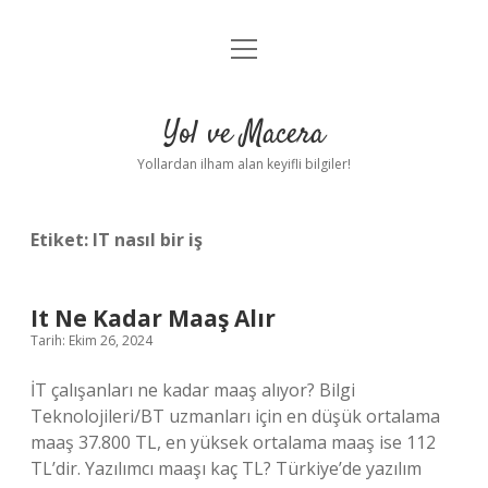
menüyü
Anasayfa
aç
Gizlilik Politikası
Yol ve Macera
Yasal Uyarı
Yollardan ilham alan keyifli bilgiler!
Hakkımızda
Etiket:
IT nasıl bir iş
It Ne Kadar Maaş Alır
Tarih: Ekim 26, 2024
İT çalışanları ne kadar maaş alıyor? Bilgi
Teknolojileri/BT uzmanları için en düşük ortalama
maaş 37.800 TL, en yüksek ortalama maaş ise 112
TL’dir. Yazılımcı maaşı kaç TL? Türkiye’de yazılım