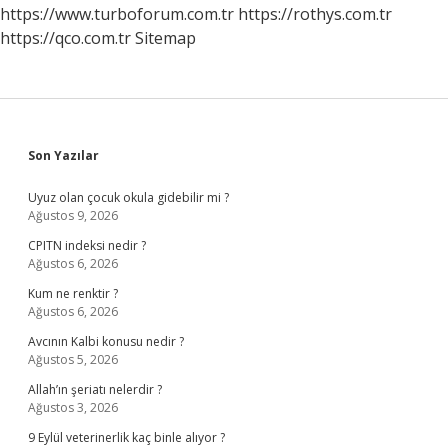
Hususlar
https://www.turboforum.com.tr
https://rothys.com.tr
Nelerdir
https://qco.com.tr
Sitemap
Sidebar
Son Yazılar
Uyuz olan çocuk okula gidebilir mi ?
Ağustos 9, 2026
CPITN indeksi nedir ?
Ağustos 6, 2026
Kum ne renktir ?
Ağustos 6, 2026
Avcının Kalbi konusu nedir ?
Ağustos 5, 2026
Allah’ın şeriatı nelerdir ?
Ağustos 3, 2026
9 Eylül veterinerlik kaç binle alıyor ?