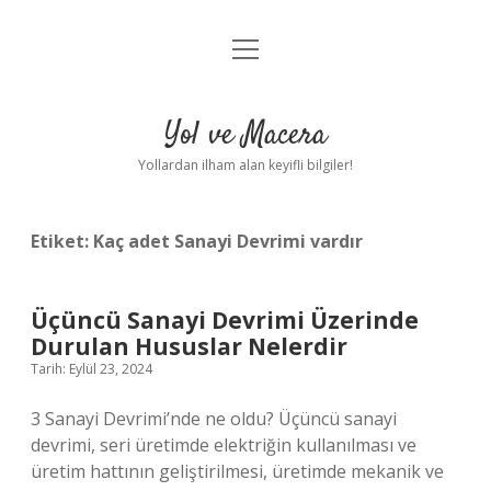
menüyü
Anasayfa
aç
Gizlilik Politikası
Yol ve Macera
Yasal Uyarı
Yollardan ilham alan keyifli bilgiler!
Hakkımızda
Etiket:
Kaç adet Sanayi Devrimi vardır
Üçüncü Sanayi Devrimi Üzerinde
Durulan Hususlar Nelerdir
Tarih: Eylül 23, 2024
3 Sanayi Devrimi’nde ne oldu? Üçüncü sanayi
devrimi, seri üretimde elektriğin kullanılması ve
üretim hattının geliştirilmesi, üretimde mekanik ve