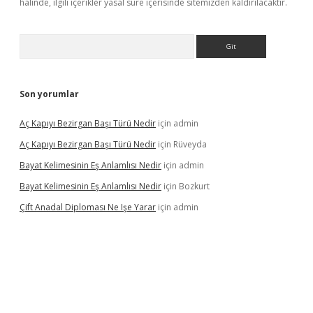
halinde, ilgili içerikler yasal süre içerisinde sitemizden kaldırılacaktır.
Arama
Son yorumlar
Aç Kapıyı Bezirgan Başı Türü Nedir
için
admin
Aç Kapıyı Bezirgan Başı Türü Nedir
için
Rüveyda
Bayat Kelimesinin Eş Anlamlısı Nedir
için
admin
Bayat Kelimesinin Eş Anlamlısı Nedir
için
Bozkurt
Çift Anadal Diploması Ne Işe Yarar
için
admin