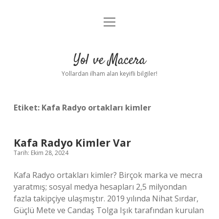
menüyü
Anasayfa
aç
Gizlilik Politikası
Yol ve Macera
Yasal Uyarı
Yollardan ilham alan keyifli bilgiler!
Hakkımızda
Etiket:
Kafa Radyo ortakları kimler
Kafa Radyo Kimler Var
Tarih: Ekim 28, 2024
Kafa Radyo ortakları kimler? Birçok marka ve mecra
yaratmış; sosyal medya hesapları 2,5 milyondan
fazla takipçiye ulaşmıştır. 2019 yılında Nihat Sırdar,
Güçlü Mete ve Candaş Tolga Işık tarafından kurulan