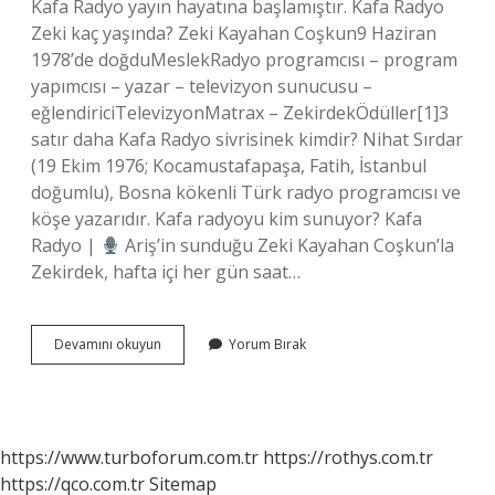
Kafa Radyo yayın hayatına başlamıştır. Kafa Radyo
Zeki kaç yaşında? Zeki Kayahan Coşkun9 Haziran
1978’de doğduMeslekRadyo programcısı – program
yapımcısı – yazar – televizyon sunucusu –
eğlendiriciTelevizyonMatrax – ZekirdekÖdüller[1]3
satır daha Kafa Radyo sivrisinek kimdir? Nihat Sırdar
(19 Ekim 1976; Kocamustafapaşa, Fatih, İstanbul
doğumlu), Bosna kökenli Türk radyo programcısı ve
köşe yazarıdır. Kafa radyoyu kim sunuyor? Kafa
Radyo |
Ariş’in sunduğu Zeki Kayahan Coşkun’la
Zekirdek, hafta içi her gün saat…
Kafa
Devamını okuyun
Yorum Bırak
Radyo
Kimler
Var
https://www.turboforum.com.tr
https://rothys.com.tr
https://qco.com.tr
Sitemap