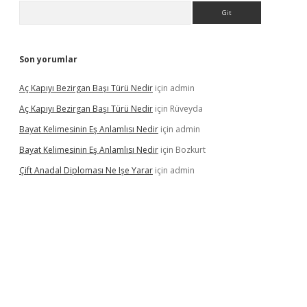
Arama
Son yorumlar
Aç Kapıyı Bezirgan Başı Türü Nedir
için
admin
Aç Kapıyı Bezirgan Başı Türü Nedir
için
Rüveyda
Bayat Kelimesinin Eş Anlamlısı Nedir
için
admin
Bayat Kelimesinin Eş Anlamlısı Nedir
için
Bozkurt
Çift Anadal Diploması Ne Işe Yarar
için
admin
sino
betexper güncel giriş