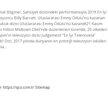
k Bilginer, Şahsiyet dizisindeki performansıyla 2019 En İyi
 oyuncu Billy Barratt, Uluslararası Emmy Ödülü’nü kazanan
 Hukuk dizisi Uluslararası Emmy Ödülü’nü kazandı!21 Kasım
aki Hilton Midtown Oteli’nde düzenlenen törende, 20 ülkeden
pım’ın televizyon dizisi Judgement “En İyi Telenovela”
 Dizi, 2017 yılında dünyanın en prestijli televizyon ödülleri
ela…
r
https://qco.com.tr
Sitemap