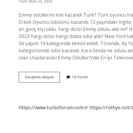
Tarih: Ekim 24, 2024
Emmy ödüllerini kim kazandı Türk? Türk oyuncu Halu
Erkek Oyuncu ödülünü kazandı. 13 yaşındaki İngiliz
en genç kişi oldu. Yargı dizisi Emmy ödülü aldı mı?
2023 Yargı dizisi hangi dalda ödül aldı? New York’t
56 yapım 14 kategoride temsil edildi. Törende, Ay Ya
kategorisinde ödül kazandı. Kara Sevda ne odulu aldı?
olan Uluslararası Emmy Ödülleri’nde En İyi Telenov
Hangi
Devamını okuyun
10 Yorum
Türk
Dizileri
Emmy
Ödülü
Aldı
https://www.turboforum.com.tr
https://rothys.com.t