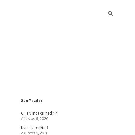
Sidebar
Son Yazılar
ilbet yeni giriş
betexpergiris.casino
bet
CPITN indeksi nedir ?
Ağustos 6, 2026
Kum ne renktir ?
Ağustos 6, 2026