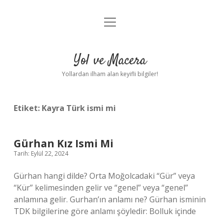
menüyü
Anasayfa
aç
Gizlilik Politikası
Yol ve Macera
Yasal Uyarı
Yollardan ilham alan keyifli bilgiler!
Hakkımızda
Etiket:
Kayra Türk ismi mi
Gürhan Kız Ismi Mi
Tarih: Eylül 22, 2024
Gürhan hangi dilde? Orta Moğolcadaki “Gür” veya
“Kür” kelimesinden gelir ve “genel” veya “genel”
anlamına gelir. Gurhan’ın anlamı ne? Gürhan isminin
TDK bilgilerine göre anlamı şöyledir: Bolluk içinde