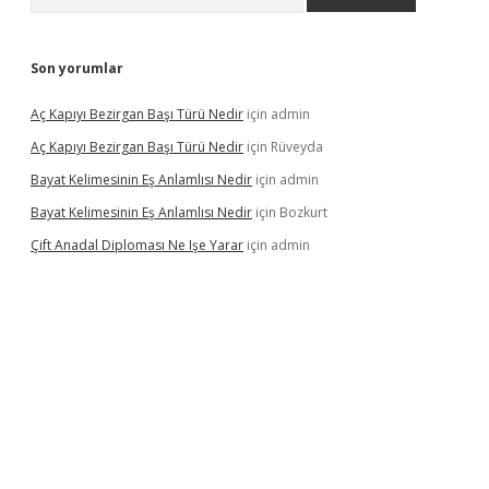
Son yorumlar
Aç Kapıyı Bezirgan Başı Türü Nedir
için
admin
Aç Kapıyı Bezirgan Başı Türü Nedir
için
Rüveyda
Bayat Kelimesinin Eş Anlamlısı Nedir
için
admin
Bayat Kelimesinin Eş Anlamlısı Nedir
için
Bozkurt
Çift Anadal Diploması Ne Işe Yarar
için
admin
asino
betexper güncel giriş