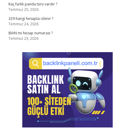
Kaç farklı panda türü vardır ?
Temmuz 25, 2026
329 hangi hesapta izlenir ?
Temmuz 24, 2026
IBAN mı hesap numarası ?
Temmuz 23, 2026