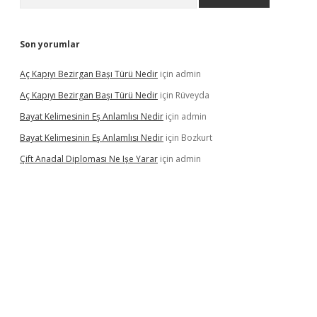
Son yorumlar
Aç Kapıyı Bezirgan Başı Türü Nedir
için
admin
Aç Kapıyı Bezirgan Başı Türü Nedir
için
Rüveyda
Bayat Kelimesinin Eş Anlamlısı Nedir
için
admin
Bayat Kelimesinin Eş Anlamlısı Nedir
için
Bozkurt
Çift Anadal Diploması Ne Işe Yarar
için
admin
sino
betexper güncel giriş