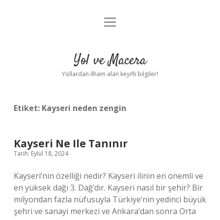
menüyü
Anasayfa
aç
Gizlilik Politikası
Yol ve Macera
Yasal Uyarı
Yollardan ilham alan keyifli bilgiler!
Hakkımızda
Etiket:
Kayseri neden zengin
Kayseri Ne Ile Tanınır
Tarih: Eylül 18, 2024
Kayseri’nin özelliği nedir? Kayseri ilinin en önemli ve
en yüksek dağı 3. Dağ’dır. Kayseri nasıl bir şehir? Bir
milyondan fazla nüfusuyla Türkiye’nin yedinci büyük
şehri ve sanayi merkezi ve Ankara’dan sonra Orta