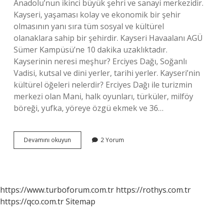
Anadolu’nun ikinci büyük şehri ve sanayi merkezidir.
Kayseri, yaşaması kolay ve ekonomik bir şehir
olmasının yanı sıra tüm sosyal ve kültürel
olanaklara sahip bir şehirdir. Kayseri Havaalanı AGÜ
Sümer Kampüsü’ne 10 dakika uzaklıktadır.
Kayserinin neresi meşhur? Erciyes Dağı, Soğanlı
Vadisi, kutsal ve dini yerler, tarihi yerler. Kayseri’nin
kültürel öğeleri nelerdir? Erciyes Dağı ile turizmin
merkezi olan Mani, halk oyunları, türküler, milföy
böreği, yufka, yöreye özgü ekmek ve 36…
Kayseri
Devamını okuyun
2 Yorum
Ne
Ile
Tanınır
https://www.turboforum.com.tr
https://rothys.com.tr
https://qco.com.tr
Sitemap