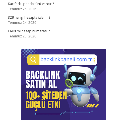
Kaç farklı panda türü vardır ?
Temmuz 25, 2026
329 hangi hesapta izlenir ?
Temmuz 24, 2026
IBAN mı hesap numarası ?
Temmuz 23, 2026