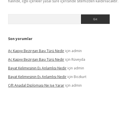
halinde, ilgili içerikler yasal süre içerisinde sitemizden kaldırılacaktır.
Arama
Son yorumlar
Aç Kapıyı Bezirgan Başı Türü Nedir
için
admin
Aç Kapıyı Bezirgan Başı Türü Nedir
için
Rüveyda
Bayat Kelimesinin Eş Anlamlısı Nedir
için
admin
Bayat Kelimesinin Eş Anlamlısı Nedir
için
Bozkurt
Çift Anadal Diploması Ne Işe Yarar
için
admin