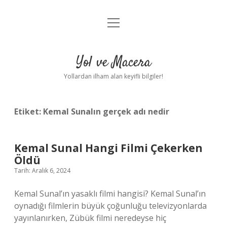
menüyü
Anasayfa
aç
Gizlilik Politikası
Yol ve Macera
Yasal Uyarı
Yollardan ilham alan keyifli bilgiler!
Hakkımızda
Etiket:
Kemal Sunalın gerçek adı nedir
Kemal Sunal Hangi Filmi Çekerken
Öldü
Tarih: Aralık 6, 2024
Kemal Sunal’ın yasaklı filmi hangisi? Kemal Sunal’ın
oynadığı filmlerin büyük çoğunluğu televizyonlarda
yayınlanırken, Zübük filmi neredeyse hiç