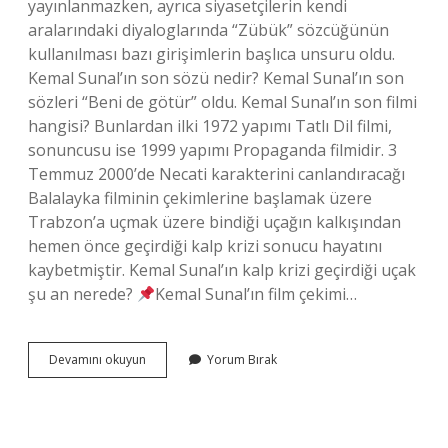
yayınlanmazken, ayrıca siyasetçilerin kendi
aralarındaki diyaloglarında “Zübük” sözcüğünün
kullanılması bazı girişimlerin başlıca unsuru oldu.
Kemal Sunal’ın son sözü nedir? Kemal Sunal’ın son
sözleri “Beni de götür” oldu. Kemal Sunal’ın son filmi
hangisi? Bunlardan ilki 1972 yapımı Tatlı Dil filmi,
sonuncusu ise 1999 yapımı Propaganda filmidir. 3
Temmuz 2000’de Necati karakterini canlandıracağı
Balalayka filminin çekimlerine başlamak üzere
Trabzon’a uçmak üzere bindiği uçağın kalkışından
hemen önce geçirdiği kalp krizi sonucu hayatını
kaybetmiştir. Kemal Sunal’ın kalp krizi geçirdiği uçak
şu an nerede?
Kemal Sunal’ın film çekimi…
Kemal
Devamını okuyun
Yorum Bırak
Sunal
Hangi
Filmi
Çekerken