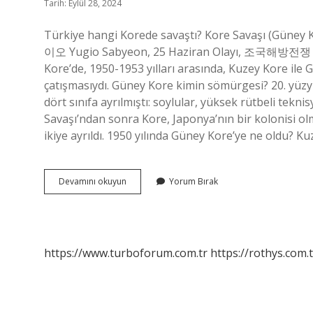
Tarih: Eylül 28, 2024
Türkiye hangi Korede savaştı? Kore Savaşı (Gün
이오 Yugio Sabyeon, 25 Haziran Olayı, 조국해방전쟁 C
Kore’de, 1950-1953 yılları arasında, Kuzey Kore ile 
çatışmasıydı. Güney Kore kimin sömürgesi? 20. yüzyı
dört sınıfa ayrılmıştı: soylular, yüksek rütbeli tekni
Savaşı’ndan sonra Kore, Japonya’nın bir kolonisi ol
ikiye ayrıldı. 1950 yılında Güney Kore’ye ne oldu? K
1980
Devamını okuyun
Yorum Bırak
De
Korede
Ne
Oldu
https://www.turboforum.com.tr
https://rothys.com.t