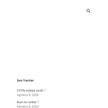
Sidebar
Son Yazılar
ilbet yeni giriş
betexpergiris.casino
bet
CPITN indeksi nedir ?
Ağustos 6, 2026
Kum ne renktir ?
Ağustos 6, 2026