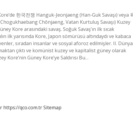
ey Kore’de 한국전쟁 Hanguk-Jeonjaeng (Han-Guk Savaşı) veya 
hogukhaebang Chŏnjaeng, Vatan Kurtuluş Savaşı) Kuzey
Güney Kore arasındaki savaş. Soğuk Savaş’ın ilk sıcak
lın ilk yarısında Kore, Japon sömürüsü altındaydı ve kabaca
syenler, sıradan insanlar ve sosyal aforoz edilmişler. II. Dünya
maktan çıktı ve komünist kuzey ve kapitalist güney olarak
uzey Kore’nin Güney Kore’ye Saldırısı Bu…
r
https://qco.com.tr
Sitemap