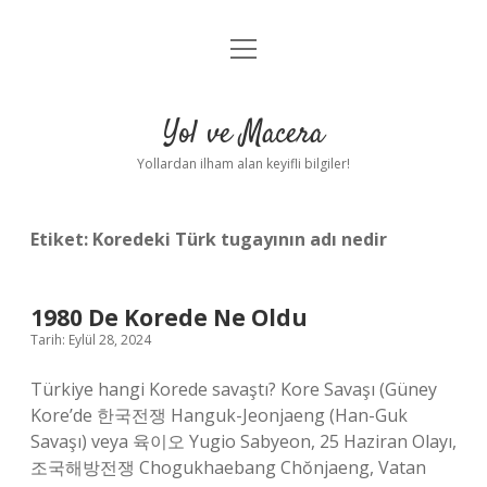
menüyü
Anasayfa
aç
Gizlilik Politikası
Yol ve Macera
Yasal Uyarı
Yollardan ilham alan keyifli bilgiler!
Hakkımızda
Etiket:
Koredeki Türk tugayının adı nedir
1980 De Korede Ne Oldu
Tarih: Eylül 28, 2024
Türkiye hangi Korede savaştı? Kore Savaşı (Güney
Kore’de 한국전쟁 Hanguk-Jeonjaeng (Han-Guk
Savaşı) veya 육이오 Yugio Sabyeon, 25 Haziran Olayı,
조국해방전쟁 Chogukhaebang Chŏnjaeng, Vatan