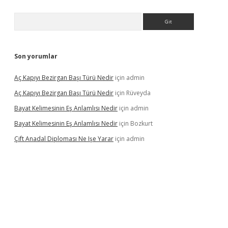
Arama
Son yorumlar
Aç Kapıyı Bezirgan Başı Türü Nedir
için
admin
Aç Kapıyı Bezirgan Başı Türü Nedir
için
Rüveyda
Bayat Kelimesinin Eş Anlamlısı Nedir
için
admin
Bayat Kelimesinin Eş Anlamlısı Nedir
için
Bozkurt
Çift Anadal Diploması Ne Işe Yarar
için
admin
sino
betexper güncel giriş