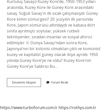
Kurtuluş Savaşı) Kuzey Kore’de, 1950-1953 yılları
arasında, Kuzey Kore ile Güney Kore arasındaki
savaş. Soğuk Savaş’ın ilk sıcak çatışmasıydı. Güney
Kore kimin sömürgesi? 20. yüzyılın ilk yarısında
Kore, Japon sömürüsü altındaydı ve kabaca dört
sınıfa ayrılmıştı: soylular, yüksek rütbeli
teknisyenler, sıradan insanlar ve sosyal aforoz
edilmişler. II. Dünya Savaşı’ndan sonra Kore,
Japonya’nın bir kolonisi olmaktan çıktı ve komünist
kuzey ve kapitalist güney olarak ikiye ayrıldı. 1950
yılında Güney Kore’ye ne oldu? Kuzey Kore’nin
Güney Kore’ye Saldırısı Bu…
1980
Devamını okuyun
Yorum Bırak
De
Korede
Ne
Oldu
https://www.turboforum.com.tr
https://rothys.com.tr