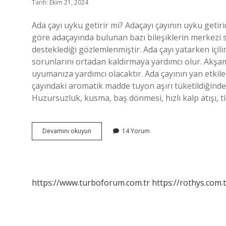
Tarih: Ekim 21, 2024
Ada çayı uyku getirir mi? Adaçayı çayının uyku getiri
göre adaçayında bulunan bazı bileşiklerin merkezi sin
desteklediği gözlemlenmiştir. Ada çayı yatarken içili
sorunlarını ortadan kaldırmaya yardımcı olur. Akşam
uyumanıza yardımcı olacaktır. Ada çayının yan etkileri
çayındaki aromatik madde tuyon aşırı tüketildiğinde 
Huzursuzluk, kusma, baş dönmesi, hızlı kalp atışı, 
Ada
Devamını okuyun
14 Yorum
Çayı
Uyku
Yapar
Mı
https://www.turboforum.com.tr
https://rothys.com.t