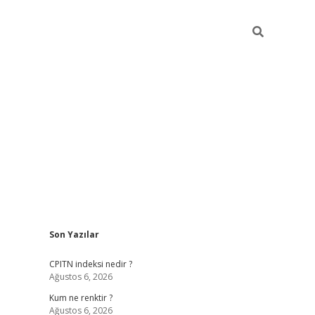
Sidebar
Son Yazılar
ilbet yeni giriş
betexpergiris.casino
betex
CPITN indeksi nedir ?
Ağustos 6, 2026
Kum ne renktir ?
Ağustos 6, 2026