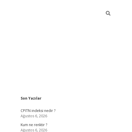
Sidebar
Son Yazılar
ilbet yeni giriş
betexpergiris.casino
betex
CPITN indeksi nedir ?
Ağustos 6, 2026
Kum ne renktir ?
Ağustos 6, 2026