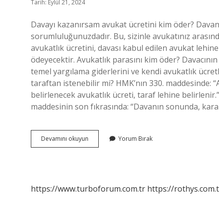
Tarih: Eylül 21, 2024
Davayı kazanırsam avukat ücretini kim öder? Davanı
sorumluluğunuzdadır. Bu, sizinle avukatınız arasınd
avukatlık ücretini, davası kabul edilen avukat lehi
ödeyecektir. Avukatlık parasını kim öder? Davacını
temel yargılama giderlerini ve kendi avukatlık ücre
taraftan istenebilir mi? HMK’nın 330. maddesinde:
belirlenecek avukatlık ücreti, taraf lehine belirlen
maddesinin son fıkrasında: “Davanın sonunda, karar
Ceza
Devamını okuyun
Yorum Bırak
Davasında
Avukatlık
Ücretini
Kim
Öder
https://www.turboforum.com.tr
https://rothys.com.t