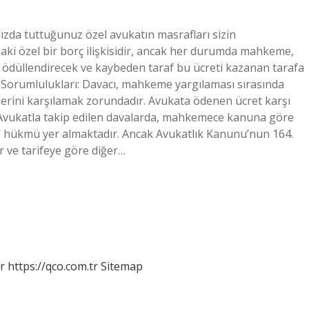
zda tuttuğunuz özel avukatın masrafları sizin
aki özel bir borç ilişkisidir, ancak her durumda mahkeme,
ne ödüllendirecek ve kaybeden taraf bu ücreti kazanan tarafa
n Sorumlulukları: Davacı, mahkeme yargılaması sırasında
tlerini karşılamak zorundadır. Avukata ödenen ücret karşı
 “Avukatla takip edilen davalarda, mahkemece kanuna göre
ir.” hükmü yer almaktadır. Ancak Avukatlık Kanunu’nun 164.
 ve tarifeye göre diğer…
r
https://qco.com.tr
Sitemap