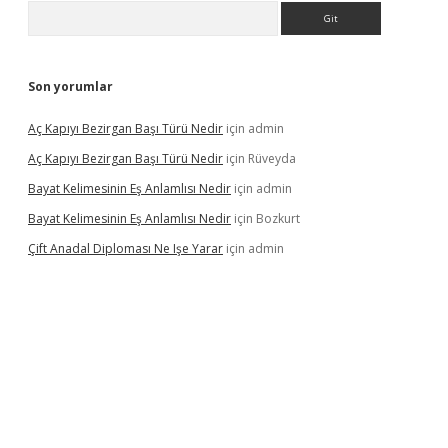
Arama
Son yorumlar
Aç Kapıyı Bezirgan Başı Türü Nedir
için
admin
Aç Kapıyı Bezirgan Başı Türü Nedir
için
Rüveyda
Bayat Kelimesinin Eş Anlamlısı Nedir
için
admin
Bayat Kelimesinin Eş Anlamlısı Nedir
için
Bozkurt
Çift Anadal Diploması Ne Işe Yarar
için
admin
sino
betexper güncel giriş