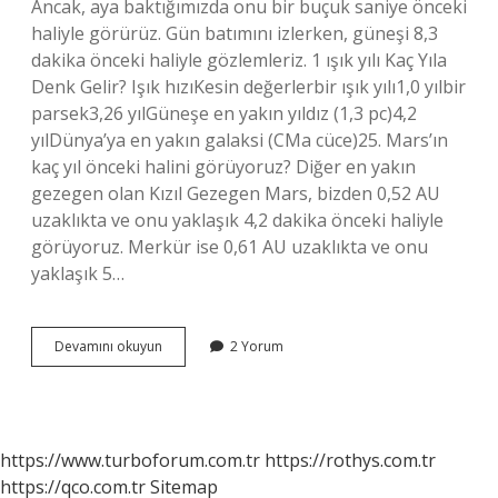
Ancak, aya baktığımızda onu bir buçuk saniye önceki
haliyle görürüz. Gün batımını izlerken, güneşi 8,3
dakika önceki haliyle gözlemleriz. 1 ışık yılı Kaç Yıla
Denk Gelir? Işık hızıKesin değerlerbir ışık yılı1,0 yılbir
parsek3,26 yılGüneşe en yakın yıldız (1,3 pc)4,2
yılDünya’ya en yakın galaksi (CMa cüce)25. Mars’ın
kaç yıl önceki halini görüyoruz? Diğer en yakın
gezegen olan Kızıl Gezegen Mars, bizden 0,52 AU
uzaklıkta ve onu yaklaşık 4,2 dakika önceki haliyle
görüyoruz. Merkür ise 0,61 AU uzaklıkta ve onu
yaklaşık 5…
Yıldızların
Devamını okuyun
2 Yorum
Kaç
Yıl
Önceki
Halini
Görüyoruz
https://www.turboforum.com.tr
https://rothys.com.tr
https://qco.com.tr
Sitemap