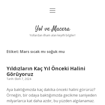
menüyü
Anasayfa
aç
Gizlilik Politikası
Yol ve Macera
Yasal Uyarı
Yollardan ilham alan keyifli bilgiler!
Hakkımızda
Etiket:
Mars sıcak mı soğuk mu
Yıldızların Kaç Yıl Önceki Halini
Görüyoruz
Tarih: Ekim 7, 2024
Aya baktığımızda kaç dakika önceki halini görürüz?
Örneğin, bir odaya baktığımızda gecikme saniyeden
milyarlarca kat daha azdır, bu yüzden algılanamaz.