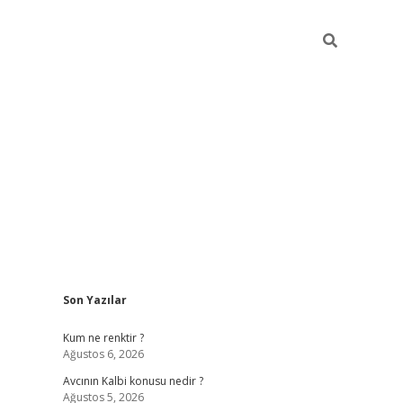
Sidebar
Son Yazılar
ilbet yeni giriş
betexpergiris.casino
betex
Kum ne renktir ?
Ağustos 6, 2026
Avcının Kalbi konusu nedir ?
Ağustos 5, 2026