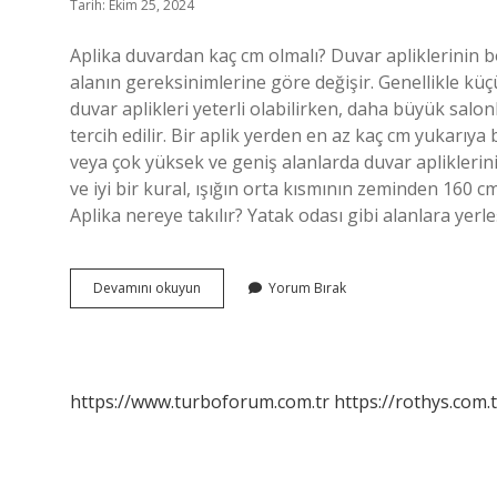
Tarih: Ekim 25, 2024
Aplika duvardan kaç cm olmalı? Duvar apliklerinin b
alanın gereksinimlerine göre değişir. Genellikle küç
duvar aplikleri yeterli olabilirken, daha büyük salon
tercih edilir. Bir aplik yerden en az kaç cm yukarıy
veya çok yüksek ve geniş alanlarda duvar apliklerinin
ve iyi bir kural, ışığın orta kısmının zeminden 160 c
Aplika nereye takılır? Yatak odası gibi alanlara yerl
Aplik
Devamını okuyun
Yorum Bırak
Yüksekliği
Kaç
Olmalı
https://www.turboforum.com.tr
https://rothys.com.t