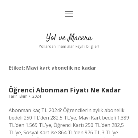
menüyü
Anasayfa
aç
Gizlilik Politikası
Yol ve Macera
Yasal Uyarı
Yollardan ilham alan keyifli bilgiler!
Hakkımızda
Etiket:
Mavi kart abonelik ne kadar
Öğrenci Abonman Fiyatı Ne Kadar
Tarih: Ekim 7, 2024
Abonman kaç TL 2024? Öğrencilerin aylık abonelik
bedeli 250 TL’den 282,5 TL’ye, Mavi Kart bedeli 1.389
TL’den 1.569 TL’ye, Öğrenci Kartı 250 TL’den 282,5
TL’ye, Sosyal Kart ise 864 TL’den 976 TL,3 TL’ye