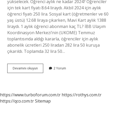
yükselecek. Öğrenci aylık ne kadar 2024? Öğrenciler
için tek kart fiyatı 8.64 liraydı. Akbil 2024 için aylık
öğrenci fiyatı 250 lira. Sosyal kart (öğretmenler ve 60
yaş üstü) 12.68 liraya çıkarken, Mavi Kart aylık 1388
liraydı. 1 aylık öğrenci abonman kaç TL? İBB Ulaşım
Koordinasyon Merkezi’nin (UKOME) Temmuz
toplantısında aldığı kararla, öğrenciler için aylık
abonelik ücretleri 250 liradan 282 lira 50 kuruşa
çıkarıldı. Toplamda 32 lira 50…
Öğrenci
Devamını okuyun
2 Yorum
Abonman
Fiyatı
Ne
Kadar
https://www.turboforum.com.tr
https://rothys.com.tr
https://qco.com.tr
Sitemap