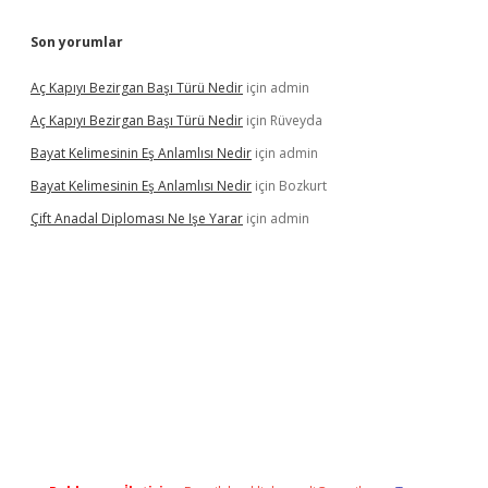
Son yorumlar
Aç Kapıyı Bezirgan Başı Türü Nedir
için
admin
Aç Kapıyı Bezirgan Başı Türü Nedir
için
Rüveyda
Bayat Kelimesinin Eş Anlamlısı Nedir
için
admin
Bayat Kelimesinin Eş Anlamlısı Nedir
için
Bozkurt
Çift Anadal Diploması Ne Işe Yarar
için
admin
sino
betexper güncel giriş